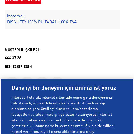
TEKNİK DETAYLAR
Materyal:
DIS YUZEY:100% PU TABAN:100% EVA
MÜŞTERİ İLİŞKİLERİ
444 37 36
BİZİ TAKİP EDİN
Daha iyi bir deneyim için izninizi istiyoruz
Intersport olarak, internet sitemizde edindiğiniz deneyiminizi
iyileştirmek, sitemizdeki işlevleri kişiselleştirmek ve ilgi
alanlarınıza göre özelleştirilmiş reklam/pazarlama
KURUMSAL
faaliyetleri yürütebilmek için çerezler kullanıyoruz. İnternet
sitemizin çalışması için zorunlu olan çerezler dışındaki
çerezlerin kullanımına ve bu çerezler aracılığıyla elde edilen
Hakkımızda
kişisel verilerinizin yurt dışına aktarılmasına onay