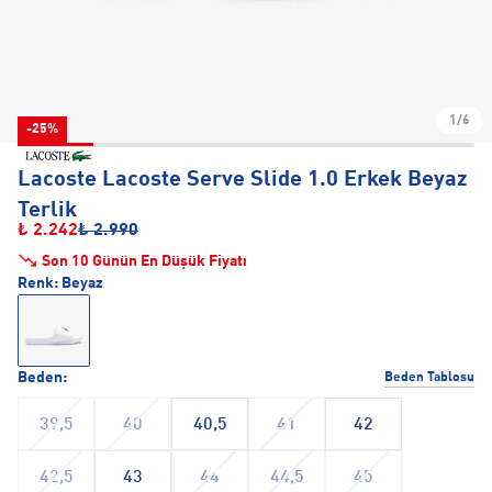
1/6
-25%
Lacoste Lacoste Serve Slide 1.0 Erkek Beyaz
Terlik
₺ 2.242
₺ 2.990
Son 10 Günün En Düşük Fiyatı
Renk:
Beyaz
Beden:
Beden Tablosu
39,5
40
40,5
41
42
42,5
43
44
44,5
45