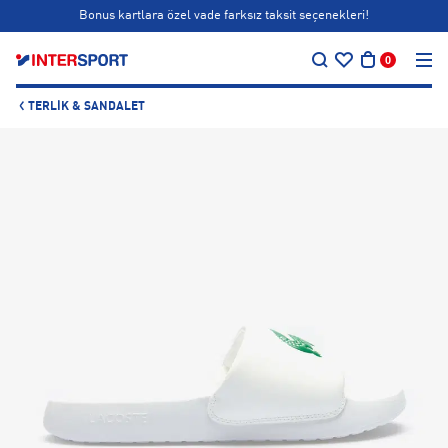
Bonus kartlara özel vade farksız taksit seçenekleri!
…
Siparişin 1-3 iş günü içerisinde kargoya teslim edilecektir.
0
Bonus kartlara özel vade farksız taksit seçenekleri!
TERLIK & SANDALET