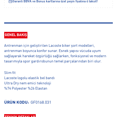
Garanti BBVA ve Bonus kartlarına özel peşin fiyatına 4 taksit!
GENEL BAKIŞ
Antrenman için geliştirilen Lacoste biker şort modelleri,
antrenman boyunca konfor sunar. Esnek yapısı vücuda uyum
sağlayarak hareket özgürlüğü sağlarken, fonksiyonel ve modern
tasarımıyla spor gardırobunun temel parçalarından biri olur.
Slim fit
Lacoste logolu elastik bel bandı
Ultra Dry nem emici teknoloji
%74 Polyester %26 Elastan
ÜRÜN KODU:
GF0168.031