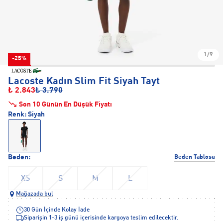
1/9
-25%
Lacoste Kadın Slim Fit Siyah Tayt
₺ 2.843
₺ 3.790
Son 10 Günün En Düşük Fiyatı
Renk:
Siyah
Beden:
Beden Tablosu
XS
S
M
L
Mağazada bul
30 Gün İçinde Kolay İade
Siparişin 1-3 iş günü içerisinde kargoya teslim edilecektir.