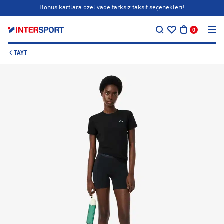
Bonus kartlara özel vade farksız taksit seçenekleri!
…
Siparişin 1-3 iş günü içerisinde kargoya teslim edilecektir.
0
Bonus kartlara özel vade farksız taksit seçenekleri!
TAYT