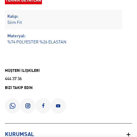
TEKNİK DETAYLAR
Kalıp:
Slim Fit
Materyal:
%74 POLYESTER %26 ELASTAN
MÜŞTERİ İLİŞKİLERİ
444 37 36
BİZİ TAKİP EDİN
KURUMSAL