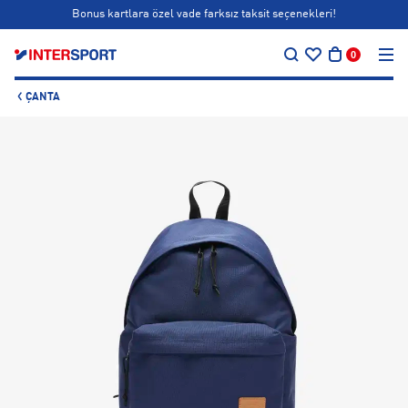
Bonus kartlara özel vade farksız taksit seçenekleri!
…
Siparişin 1-3 iş günü içerisinde kargoya teslim edilecektir.
0
Bonus kartlara özel vade farksız taksit seçenekleri!
ÇANTA