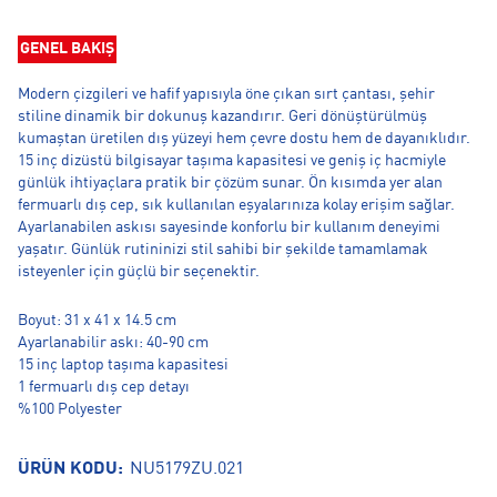
GENEL BAKIŞ
Modern çizgileri ve hafif yapısıyla öne çıkan sırt çantası, şehir
stiline dinamik bir dokunuş kazandırır. Geri dönüştürülmüş
kumaştan üretilen dış yüzeyi hem çevre dostu hem de dayanıklıdır.
15 inç dizüstü bilgisayar taşıma kapasitesi ve geniş iç hacmiyle
günlük ihtiyaçlara pratik bir çözüm sunar. Ön kısımda yer alan
fermuarlı dış cep, sık kullanılan eşyalarınıza kolay erişim sağlar.
Ayarlanabilen askısı sayesinde konforlu bir kullanım deneyimi
yaşatır. Günlük rutininizi stil sahibi bir şekilde tamamlamak
isteyenler için güçlü bir seçenektir.
Boyut: 31 x 41 x 14.5 cm
Ayarlanabilir askı: 40-90 cm
15 inç laptop taşıma kapasitesi
1 fermuarlı dış cep detayı
%100 Polyester
ÜRÜN KODU:
NU5179ZU.021