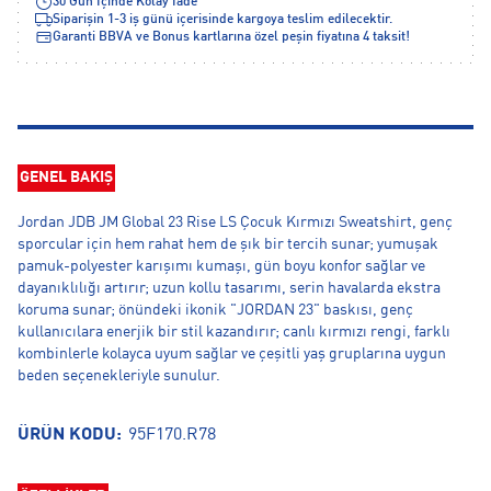
30 Gün İçinde Kolay İade
Siparişin 1-3 iş günü içerisinde kargoya teslim edilecektir.
Garanti BBVA ve Bonus kartlarına özel peşin fiyatına 4 taksit!
GENEL BAKIŞ
Jordan JDB JM Global 23 Rise LS Çocuk Kırmızı Sweatshirt, genç
sporcular için hem rahat hem de şık bir tercih sunar; yumuşak
pamuk-polyester karışımı kumaşı, gün boyu konfor sağlar ve
dayanıklılığı artırır; uzun kollu tasarımı, serin havalarda ekstra
koruma sunar; önündeki ikonik "JORDAN 23" baskısı, genç
kullanıcılara enerjik bir stil kazandırır; canlı kırmızı rengi, farklı
kombinlerle kolayca uyum sağlar ve çeşitli yaş gruplarına uygun
beden seçenekleriyle sunulur.
ÜRÜN KODU:
95F170.R78