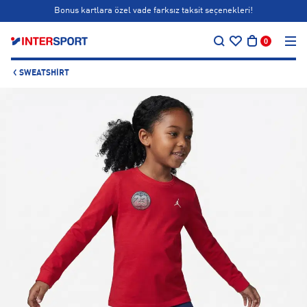
Bonus kartlara özel vade farksız taksit seçenekleri!
…
Siparişin 1-3 iş günü içerisinde kargoya teslim edilecektir.
0
Bonus kartlara özel vade farksız taksit seçenekleri!
SWEATSHIRT