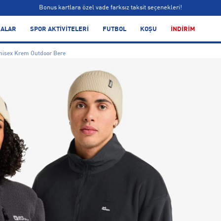
Bonus kartlara özel vade farksız taksit seçenekleri!
Siparişin 1-3 iş günü içerisinde kargoya teslim edilecektir.
ALAR
SPOR AKTİVİTELERİ
FUTBOL
KOŞU
İNDİRİM
Bonus kartlara özel vade farksız taksit seçenekleri!
nisex Krem Outdoor Bere