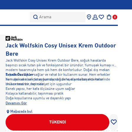
Arama
0
Jack Wolfskin Cosy Unisex Krem Outdoor
Bere
Jack Wolfskin Cosy Unisex Krem Outdoor Bere, soğuk havalarda
başınızı sıcak tutan şık ve fonksiyonel bir üründür. Yumuşak kumaşı ve
modern tasarımıyla hem şık hem de konforludur. Doğal dış mekan
koşullarına uyum sağlar ve rahat bir kullanım sunar. Hem erkekler
Teknik Özellikler
hem de kadınlar için uygun olan bu bere, dış mekan aktivitelerinde
Yumuşak ve sıcak tutan kumaş, soğuk havalarda başınızı korur
mükemmel bir seçimdir.
Unisex tasarım, her cinsiyet için uygundur
Esnek yapısı, her kafa ölçüsüne uyum sağlar
Kolayca katlanabilir, taşınması pratik
Doğa koşullarına uyumlu ve dayanıklı yapı
Devamını Gör
Mağazada bul
TÜKENDİ