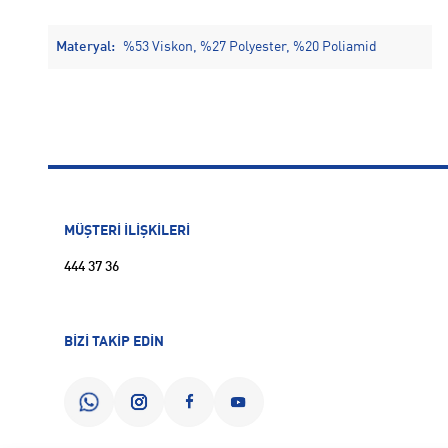
Materyal:
%53 Viskon, %27 Polyester, %20 Poliamid
MÜŞTERİ İLİŞKİLERİ
444 37 36
BİZİ TAKİP EDİN