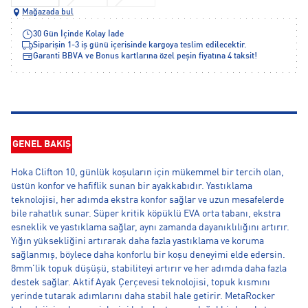
Mağazada bul
30 Gün İçinde Kolay İade
Siparişin 1-3 iş günü içerisinde kargoya teslim edilecektir.
Garanti BBVA ve Bonus kartlarına özel peşin fiyatına 4 taksit!
GENEL BAKIŞ
Hoka Clifton 10, günlük koşuların için mükemmel bir tercih olan,
üstün konfor ve hafiflik sunan bir ayakkabıdır. Yastıklama
teknolojisi, her adımda ekstra konfor sağlar ve uzun mesafelerde
bile rahatlık sunar. Süper kritik köpüklü EVA orta tabanı, ekstra
esneklik ve yastıklama sağlar, aynı zamanda dayanıklılığını artırır.
Yığın yüksekliğini artırarak daha fazla yastıklama ve koruma
sağlanmış, böylece daha konforlu bir koşu deneyimi elde edersin.
8mm'lik topuk düşüşü, stabiliteyi artırır ve her adımda daha fazla
destek sağlar. Aktif Ayak Çerçevesi teknolojisi, topuk kısmını
yerinde tutarak adımlarını daha stabil hale getirir. MetaRocker