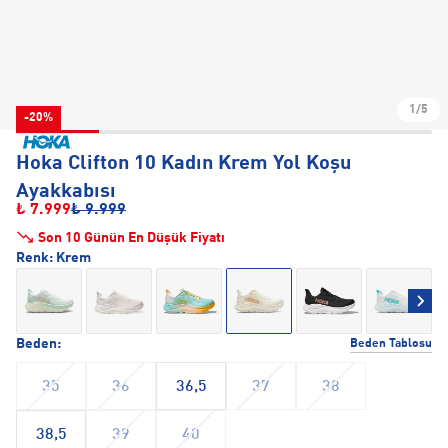
1/5
-20%
Hoka Clifton 10 Kadın Krem Yol Koşu
Ayakkabısı
₺ 7.999
₺ 9.999
Son 10 Günün En Düşük Fiyatı
Renk:
Krem
Beden:
Beden Tablosu
35
36
36,5
37
38
38,5
39
40