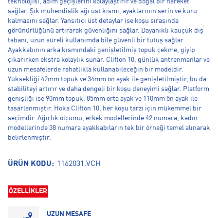
teknolojisi, adım geçişlerini kolaylaştırır ve doğal bir hareket
sağlar. Şık mühendislik ağı üst kısmı, ayaklarının serin ve kuru
kalmasını sağlar. Yansıtıcı üst detaylar ise koşu sırasında
görünürlüğünü artırarak güvenliğini sağlar. Dayanıklı kauçuk dış
tabanı, uzun süreli kullanımda bile güvenli bir tutuş sağlar.
Ayakkabının arka kısmındaki genişletilmiş topuk çekme, giyip
çıkarırken ekstra kolaylık sunar. Clifton 10, günlük antrenmanlar ve
uzun mesafelerde rahatlıkla kullanabileceğin bir modeldir.
Yüksekliği 42mm topuk ve 34mm ön ayak ile genişletilmiştir, bu da
stabiliteyi artırır ve daha dengeli bir koşu deneyimi sağlar. Platform
genişliği ise 90mm topuk, 85mm orta ayak ve 110mm ön ayak ile
tasarlanmıştır. Hoka Clifton 10, her koşu tarzı için mükemmel bir
seçimdir. Ağırlık ölçümü, erkek modellerinde 42 numara, kadın
modellerinde 38 numara ayakkabıların tek bir örneği temel alınarak
belirlenmiştir.
ÜRÜN KODU:
1162031.VCH
ÖZELLİKLER
UZUN MESAFE