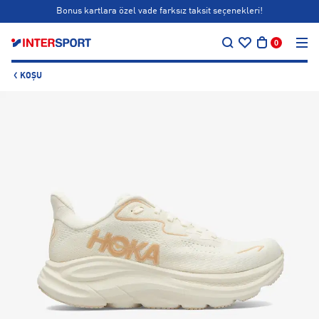
Bonus kartlara özel vade farksız taksit seçenekleri!
…
Siparişin 1-3 iş günü içerisinde kargoya teslim edilecektir.
0
Bonus kartlara özel vade farksız taksit seçenekleri!
KOŞU