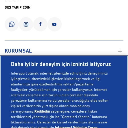
BİZİ TAKİP EDİN
KURUMSAL
Daha iyi bir deneyim için izninizi istiyoruz
Hakkımızda
YARDIM
Intersport olarak, internet sitemizde edindiğiniz deneyiminizi
Mağazalarımız
iyileştirmek, sitemizdeki işlevleri kişiselleştirmek ve ilgi
alanlarınıza göre özelleştirilmiş reklam/pazarlama
Bilgi Toplumu Hizmetleri
Sipariş Takibi
faaliyetleri yürütebilmek için çerezler kullanıyoruz. İnternet
POPÜLER KOLEKSİYONLAR
sitemizin çalışması için zorunlu olan çerezler dışındaki
Gizlilik Politikası
İptal & İade
çerezlerin kullanımına ve bu çerezler aracılığıyla elde edilen
İşlem Rehberi
Sıkça Sorulan Sorular
kişisel verilerinizin yurt dışına aktarılmasına onay
Voleybol Milli Takım Formaları
vermiyorsanız
Reddedin
seçeneğine; çerezlere ilişkin
Kampanyalar
Yetkili Servis Listesi
New Balance 408
tercihlerinizi yönetmek için ise “Çerezleri Yönetin” butonuna
tıklayabilirsiniz. Çerezler ile kişisel verilerinizin işlenmesine
© Copyright INTERSPORT 2026
Çerez Politikası
Bize Ulaşın
Nike Initiator
dair detaylı bilgi almak için
Intersport Website Çerez