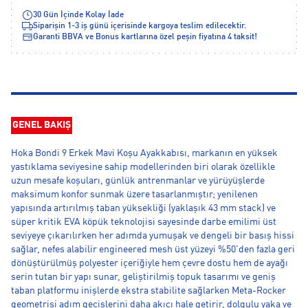
30 Gün İçinde Kolay İade
Siparişin 1-3 iş günü içerisinde kargoya teslim edilecektir.
Garanti BBVA ve Bonus kartlarına özel peşin fiyatına 4 taksit!
GENEL BAKIŞ
Hoka Bondi 9 Erkek Mavi Koşu Ayakkabısı, markanın en yüksek
yastıklama seviyesine sahip modellerinden biri olarak özellikle
uzun mesafe koşuları, günlük antrenmanlar ve yürüyüşlerde
maksimum konfor sunmak üzere tasarlanmıştır; yenilenen
yapısında artırılmış taban yüksekliği (yaklaşık 43 mm stack) ve
süper kritik EVA köpük teknolojisi sayesinde darbe emilimi üst
seviyeye çıkarılırken her adımda yumuşak ve dengeli bir basış hissi
sağlar, nefes alabilir engineered mesh üst yüzeyi %50'den fazla geri
dönüştürülmüş polyester içeriğiyle hem çevre dostu hem de ayağı
serin tutan bir yapı sunar, geliştirilmiş topuk tasarımı ve geniş
taban platformu inişlerde ekstra stabilite sağlarken Meta-Rocker
geometrisi adım geçişlerini daha akıcı hale getirir, dolgulu yaka ve