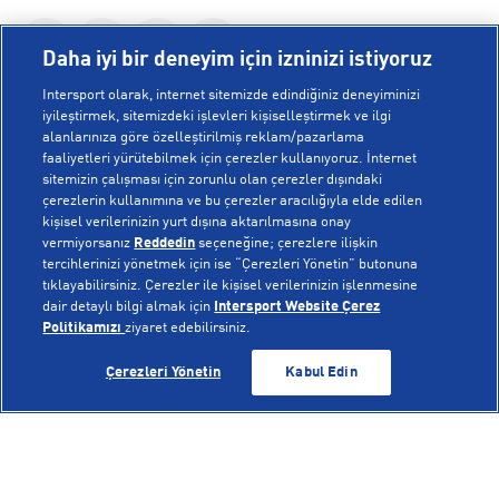
Daha iyi bir deneyim için izninizi istiyoruz
Intersport olarak, internet sitemizde edindiğiniz deneyiminizi
iyileştirmek, sitemizdeki işlevleri kişiselleştirmek ve ilgi
alanlarınıza göre özelleştirilmiş reklam/pazarlama
KURUMSAL
faaliyetleri yürütebilmek için çerezler kullanıyoruz. İnternet
sitemizin çalışması için zorunlu olan çerezler dışındaki
çerezlerin kullanımına ve bu çerezler aracılığıyla elde edilen
Hakkımızda
kişisel verilerinizin yurt dışına aktarılmasına onay
YARDIM
Mağazalarımız
vermiyorsanız
Reddedin
seçeneğine; çerezlere ilişkin
tercihlerinizi yönetmek için ise “Çerezleri Yönetin” butonuna
Bilgi Toplumu Hizmetleri
Sipariş Takibi
tıklayabilirsiniz. Çerezler ile kişisel verilerinizin işlenmesine
dair detaylı bilgi almak için
Intersport Website Çerez
POPÜLER KOLEKSİYONLAR
Gizlilik Politikası
İptal & İade
Politikamızı
ziyaret edebilirsiniz.
İşlem Rehberi
Sıkça Sorulan Sorular
Voleybol Milli Takım Formaları
SEPETE EKLE
SEPETE EKLE
Çerezleri Yönetin
Kabul Edin
Kampanyalar
Yetkili Servis Listesi
New Balance 408
© Copyright INTERSPORT 2026
Çerez Politikası
Bize Ulaşın
Nike Initiator
Üyelik Sözleşmesi
Gizlilik
Çerezler
Aydınlatma Metni
Hoka