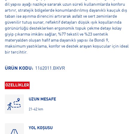
dil yapısı ayağı nazikçe sararak uzun süreli kullanımlarda konforu
artırır, stratejik bölgelerde konumlandırılmış dayanıklı kauçuk dış
taban ise aşınma direncini artırarak asfalt ve sert zeminlerde
güvenilir tutuş sunar, reflektif detayları düşük ışık koşullarında
görünürlüğü desteklerken ergonomik topuk çekme detayı kolay
giyip çıkarma imkânı sağlar; %77 tekstil ve %23 sentetik
materyalden oluşan hafif ama dayanıklı yapısı ile Bondi 9,
maksimum yastıklama, konfor ve destek arayan koşucular için ideal
bir tercihtir.
ÜRÜN KODU:
1162011.BKVR
ÖZELLİKLER
UZUN MESAFE
21-42 km
YOL KOŞUSU