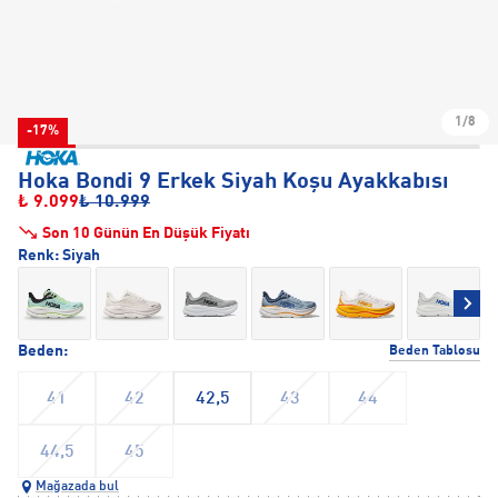
1/8
-17%
Hoka Bondi 9 Erkek Siyah Koşu Ayakkabısı
₺ 9.099
₺ 10.999
Son 10 Günün En Düşük Fiyatı
Renk:
Siyah
Beden:
Beden Tablosu
41
42
42,5
43
44
44,5
45
Mağazada bul