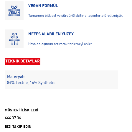
VEGAN FORMÜL
Tamamen bitkisel ve sürdürülebilir bileşenlerle üretilmiştir.
NEFES ALABİLEN YÜZEY
Hava dolaşımını artırarak terlemeyi önler.
TEKNİK DETAYLAR
Materyal:
84% Textile, 16% Synthetic
MÜŞTERİ İLİŞKİLERİ
444 37 36
BİZİ TAKİP EDİN