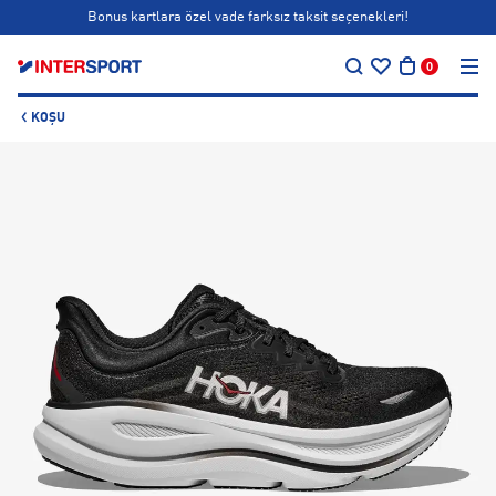
Bonus kartlara özel vade farksız taksit seçenekleri!
…
Siparişin 1-3 iş günü içerisinde kargoya teslim edilecektir.
0
Bonus kartlara özel vade farksız taksit seçenekleri!
KOŞU