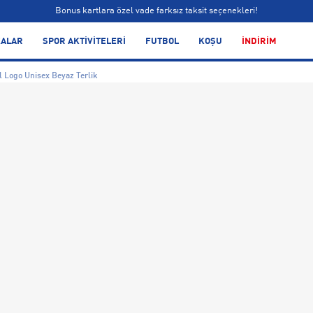
Bonus kartlara özel vade farksız taksit seçenekleri!
Siparişin 1-3 iş günü içerisinde kargoya teslim edilecektir.
ALAR
SPOR AKTİVİTELERİ
FUTBOL
KOŞU
İNDİRİM
Bonus kartlara özel vade farksız taksit seçenekleri!
l Logo Unisex Beyaz Terlik