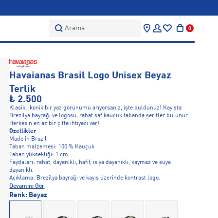
Arama
0
Havaianas Brasil Logo Unisex Beyaz
Terlik
₺ 2.500
Klasik, ikonik bir yaz görünümü arıyorsanız, işte buldunuz! Kayışta
Brezilya bayrağı ve logosu, rahat saf kauçuk tabanda şeritler bulunur.
Herkesin en az bir çifte ihtiyacı var!
Özellikler
Made in Brazil
Taban malzemesi: 100 % Kauçuk
Taban yüksekliği: 1 cm
Faydaları: rahat, dayanıklı, hafif, ısıya dayanıklı, kaymaz ve suya
dayanıklı.
Açıklama: Brezilya bayrağı ve kayış üzerinde kontrast logo.
Devamını Gör
Renk:
Beyaz