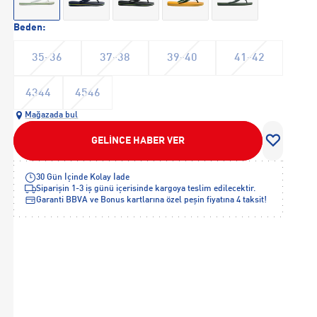
Beden:
35-36
37-38
39-40
41-42
4344
4546
Mağazada bul
GELİNCE HABER VER
30 Gün İçinde Kolay İade
Siparişin 1-3 iş günü içerisinde kargoya teslim edilecektir.
Garanti BBVA ve Bonus kartlarına özel peşin fiyatına 4 taksit!