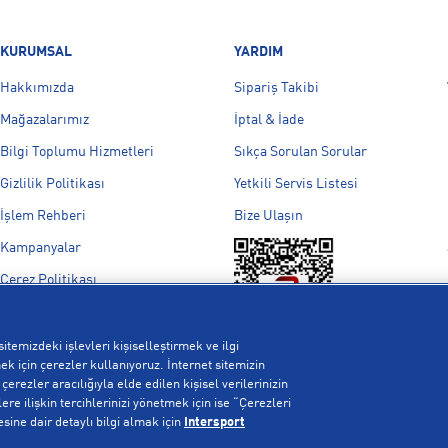
KURUMSAL
YARDIM
Hakkımızda
Sipariş Takibi
Mağazalarımız
İptal & İade
Bilgi Toplumu Hizmetleri
Sıkça Sorulan Sorular
Gizlilik Politikası
Yetkili Servis Listesi
İşlem Rehberi
Bize Ulaşın
Kampanyalar
Çerez Politikası
Aydınlatma Metni
Çerez Ayarları
itemizdeki işlevleri kişiselleştirmek ve ilgi
k için çerezler kullanıyoruz. İnternet sitemizin
erezler aracılığıyla elde edilen kişisel verilerinizin
re ilişkin tercihlerinizi yönetmek için ise “Çerezleri
esine dair detaylı bilgi almak için
Intersport