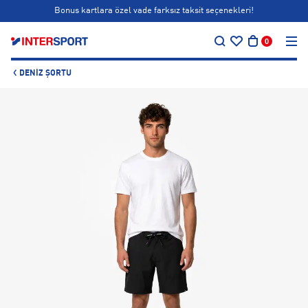
Bonus kartlara özel vade farksız taksit seçenekleri!
…
Siparişin 1-3 iş günü içerisinde kargoya teslim edilecektir.
0
Bonus kartlara özel vade farksız taksit seçenekleri!
DENIZ ŞORTU