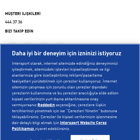
MÜŞTERİ İLİŞKİLERİ
444 37 36
BİZİ TAKİP EDİN
Daha iyi bir deneyim için izninizi istiyoruz
Intersport olarak, internet sitemizde edindiğiniz deneyiminizi
iyileştirmek, sitemizdeki işlevleri kişiselleştirmek ve ilgi
alanlarınıza göre özelleştirilmiş reklam/pazarlama
KURUMSAL
faaliyetleri yürütebilmek için çerezler kullanıyoruz. İnternet
sitemizin çalışması için zorunlu olan çerezler dışındaki
çerezlerin kullanımına ve bu çerezler aracılığıyla elde edilen
Hakkımızda
kişisel verilerinizin yurt dışına aktarılmasına onay
YARDIM
Mağazalarımız
vermiyorsanız
Reddedin
seçeneğine; çerezlere ilişkin
tercihlerinizi yönetmek için ise “Çerezleri Yönetin” butonuna
Bilgi Toplumu Hizmetleri
Sipariş Takibi
tıklayabilirsiniz. Çerezler ile kişisel verilerinizin işlenmesine
dair detaylı bilgi almak için
Intersport Website Çerez
POPÜLER KOLEKSİYONLAR
Gizlilik Politikası
İptal & İade
Politikamızı
ziyaret edebilirsiniz.
İşlem Rehberi