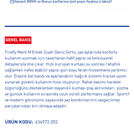
Garanti BBVA ve Bonus kartlarına özel peşin fiyatına 4 taksit!
GENEL BAKIŞ
Firefly Mark M Erkek Siyah Deniz Şortu, yaz aylarında konforlu
kullanım sunmak için tasarlanan hafif yapısı ve fonksiyonel
detaylarıyla öne çıkar. Hızlı kuruyan kumaşı su sonrası rahatlık
sağlarken nefes alabilir yapısı gün boyu ferah hissetmene yardımcı
olur. Elastik bel bandı ve ayarlanabilir bağcık sistemi kişisel uyum
sunarak güvenli kullanım hissi oluşturur. Rahat kesimi hareket
özgürlüğünü desteklerken dayanıklı kumaşı plaj aktiviteleri, yüzme
ve günlük kullanım sırasında uzun süreli performans sağlar. Sportif
ve modern görünümü sayesinde yaz kombinlerinin vazgeçilmez
parçalarından biri olmaya adaydır
ÜRÜN KODU:
434972.052