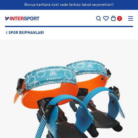
Bonus kartlara özel vade farksız taksit seçenekleri!
…
Siparişin 1-3 iş günü içerisinde kargoya teslim edilecektir.
0
Bonus kartlara özel vade farksız taksit seçenekleri!
SPOR EKIPMANLARI