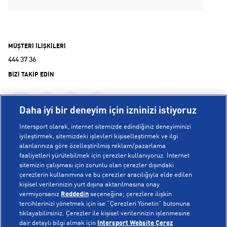
MÜŞTERİ İLİŞKİLERİ
444 37 36
BİZİ TAKİP EDİN
Daha iyi bir deneyim için izninizi istiyoruz
Intersport olarak, internet sitemizde edindiğiniz deneyiminizi
iyileştirmek, sitemizdeki işlevleri kişiselleştirmek ve ilgi
alanlarınıza göre özelleştirilmiş reklam/pazarlama
KURUMSAL
faaliyetleri yürütebilmek için çerezler kullanıyoruz. İnternet
sitemizin çalışması için zorunlu olan çerezler dışındaki
çerezlerin kullanımına ve bu çerezler aracılığıyla elde edilen
Hakkımızda
kişisel verilerinizin yurt dışına aktarılmasına onay
YARDIM
Mağazalarımız
vermiyorsanız
Reddedin
seçeneğine; çerezlere ilişkin
tercihlerinizi yönetmek için ise “Çerezleri Yönetin” butonuna
Bilgi Toplumu Hizmetleri
Sipariş Takibi
tıklayabilirsiniz. Çerezler ile kişisel verilerinizin işlenmesine
dair detaylı bilgi almak için
Intersport Website Çerez
POPÜLER KOLEKSİYONLAR