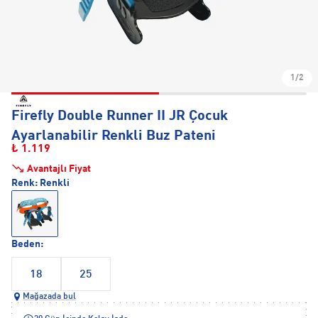
1/2
Firefly Double Runner II JR Çocuk
Ayarlanabilir Renkli Buz Pateni
₺ 1.119
Avantajlı Fiyat
Renk:
Renkli
Beden:
18
25
Mağazada bul