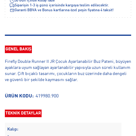
30 Gün İçinde Kolay İade
Siparişin 1-3 iş günü içerisinde kargoya teslim edilecektir.
Garanti BBVA ve Bonus kartlarına özel peşin fiyatına 4 taksit!
GENEL BAKIŞ
Firefly Double Runner II JR Çocuk Ayarlanabilir Buz Pateni, büyüyen
ayaklara uyum sağlayan ayarlanabilir yapısıyla uzun süreli kullanım
sunar. Çift bıçaklı tasarımı, çocukların buz üzerinde daha dengeli
ve güvenli bir şekilde kaymasını sağlar.
ÜRÜN KODU:
419980.900
TEKNİK DETAYLAR
Kalıp:
-