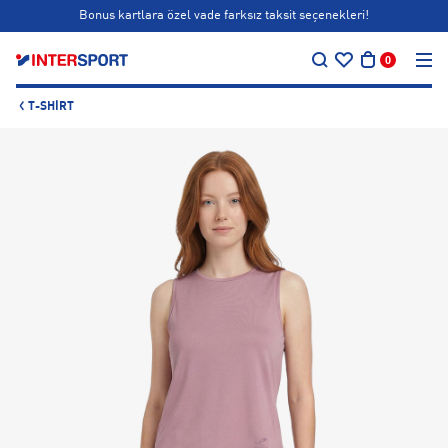
Bonus kartlara özel vade farksız taksit seçenekleri!
…
Siparişin 1-3 iş günü içerisinde kargoya teslim edilecektir.
0
Bonus kartlara özel vade farksız taksit seçenekleri!
T-SHIRT