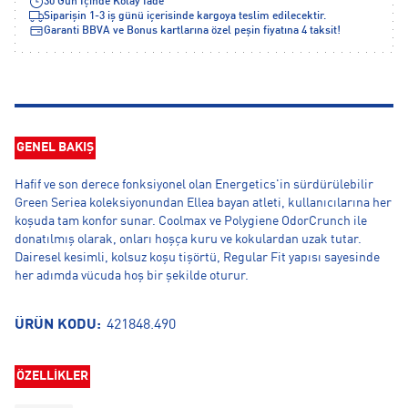
30 Gün İçinde Kolay İade
Siparişin 1-3 iş günü içerisinde kargoya teslim edilecektir.
Garanti BBVA ve Bonus kartlarına özel peşin fiyatına 4 taksit!
GENEL BAKIŞ
Hafif ve son derece fonksiyonel olan Energetics'in sürdürülebilir
Green Seriea koleksiyonundan Ellea bayan atleti, kullanıcılarına her
koşuda tam konfor sunar. Coolmax ve Polygiene OdorCrunch ile
donatılmış olarak, onları hoşça kuru ve kokulardan uzak tutar.
Dairesel kesimli, kolsuz koşu tişörtü, Regular Fit yapısı sayesinde
her adımda vücuda hoş bir şekilde oturur.
ÜRÜN KODU:
421848.490
ÖZELLİKLER