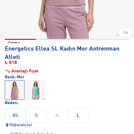
1/4
Energetics Ellea SL Kadın Mor Antrenman
Atleti
₺ 818
Avantajlı Fiyat
Renk:
Mor
Beden:
XS
S
M
L
Mağazada bul