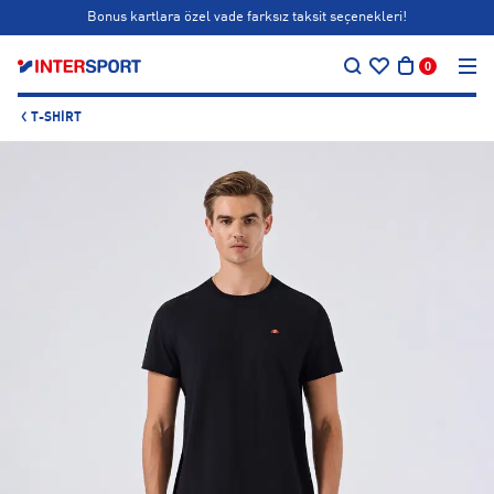
Bonus kartlara özel vade farksız taksit seçenekleri!
…
Siparişin 1-3 iş günü içerisinde kargoya teslim edilecektir.
0
Bonus kartlara özel vade farksız taksit seçenekleri!
T-SHIRT