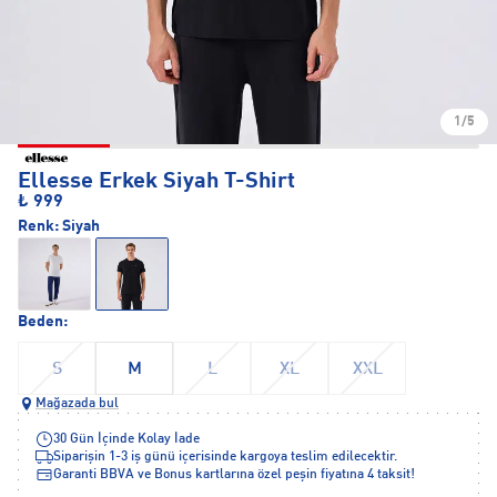
1/5
Ellesse Erkek Siyah T-Shirt
₺ 999
Renk:
Siyah
Beden:
S
M
L
XL
XXL
Mağazada bul
30 Gün İçinde Kolay İade
Siparişin 1-3 iş günü içerisinde kargoya teslim edilecektir.
Garanti BBVA ve Bonus kartlarına özel peşin fiyatına 4 taksit!