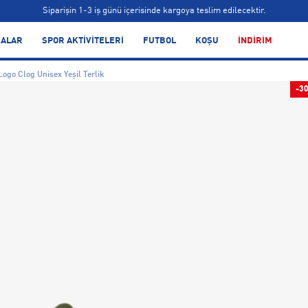
Siparişin 1-3 iş günü içerisinde kargoya teslim edilecektir.
Bonus kartlara özel vade farksız taksit seçenekleri!
ALAR
SPOR AKTİVİTELERİ
FUTBOL
KOŞU
İNDİRİM
Siparişin 1-3 iş günü içerisinde kargoya teslim edilecektir.
Logo Clog Unisex Yeşil Terlik
Bonus kartlara özel vade farksız taksit seçenekleri!
-3
Siparişin 1-3 iş günü içerisinde kargoya teslim edilecektir.
Bonus kartlara özel vade farksız taksit seçenekleri!