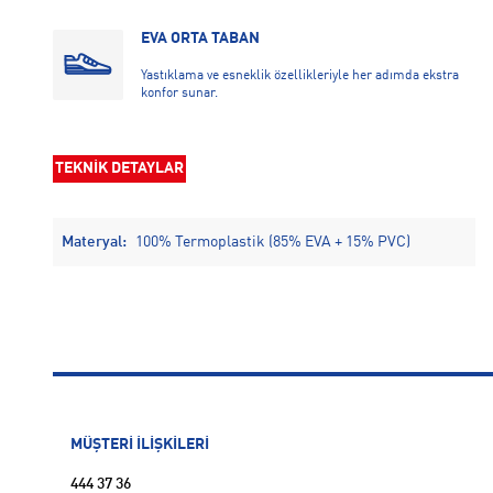
EVA ORTA TABAN
Yastıklama ve esneklik özellikleriyle her adımda ekstra
konfor sunar.
TEKNİK DETAYLAR
Materyal:
100% Termoplastik (85% EVA + 15% PVC)
MÜŞTERİ İLİŞKİLERİ
444 37 36