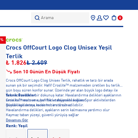
Arama
0
0%
Crocs OffCourt Logo Clog Unisex Yeşil
Terlik
₺ 1.826
₺ 2.609
Son 10 Günün En Düşük Fiyatı
Crocs OffCourt Logo Clog Unisex Terlik, rahatlık ve tarzı bir arada
sunan şık bir seçimdir. Hafif Croslite™ malzemeden üretilen bu terlik,
gün boyu süren konfor sunar. Üzerinde yer alan büyük logo detayı ile
tarzınıza modern bir dokunuş katar. Havalandırma delikleri ayaklarının
Teknik Özellikler
serin kalmasını ve suyun hızlı tahliyesini sağlar. Spor aktivitelerden
Croslite™ malzeme, hafiflik ve dayanıklılık sunar
günlük kullanıma kadar her an tercih edilebilir.
Büyük logo detayı, modern bir stil sunar
Havalandırma delikleri, ayakların serin kalmasına yardımcı olur
Kaymaz taban yüzeyi, güvenli yürüyüş sağlar
Devamını Gör
Renk:
Yeşil