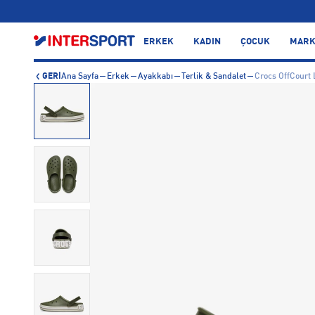
…
ERKEK
KADIN
ÇOCUK
MARK
GERİ
Ana Sayfa
Erkek
Ayakkabı
Terlik & Sandalet
Crocs OffCourt 