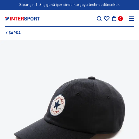
Siparişin 1-3 iş günü içerisinde kargoya teslim edilecektir.
…
Bonus kartlara özel vade farksız taksit seçenekleri!
0
Siparişin 1-3 iş günü içerisinde kargoya teslim edilecektir.
ŞAPKA
Bonus kartlara özel vade farksız taksit seçenekleri!