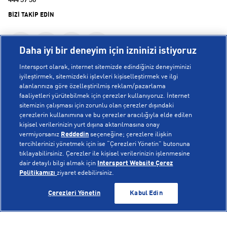
444 37 36
BİZİ TAKİP EDİN
Daha iyi bir deneyim için izninizi istiyoruz
Intersport olarak, internet sitemizde edindiğiniz deneyiminizi
iyileştirmek, sitemizdeki işlevleri kişiselleştirmek ve ilgi
alanlarınıza göre özelleştirilmiş reklam/pazarlama
KURUMSAL
faaliyetleri yürütebilmek için çerezler kullanıyoruz. İnternet
sitemizin çalışması için zorunlu olan çerezler dışındaki
çerezlerin kullanımına ve bu çerezler aracılığıyla elde edilen
Hakkımızda
kişisel verilerinizin yurt dışına aktarılmasına onay
YARDIM
Mağazalarımız
vermiyorsanız
Reddedin
seçeneğine; çerezlere ilişkin
tercihlerinizi yönetmek için ise “Çerezleri Yönetin” butonuna
Bilgi Toplumu Hizmetleri
Sipariş Takibi
tıklayabilirsiniz. Çerezler ile kişisel verilerinizin işlenmesine
dair detaylı bilgi almak için
Intersport Website Çerez
POPÜLER KOLEKSİYONLAR
Gizlilik Politikası
İptal & İade
Politikamızı
ziyaret edebilirsiniz.
İşlem Rehberi
Sıkça Sorulan Sorular
Voleybol Milli Takım Formaları
GELİNCE HABER VER
GELİNCE HABER VER
Çerezleri Yönetin
Kabul Edin
Kampanyalar
Yetkili Servis Listesi
New Balance 408
© Copyright INTERSPORT 2026