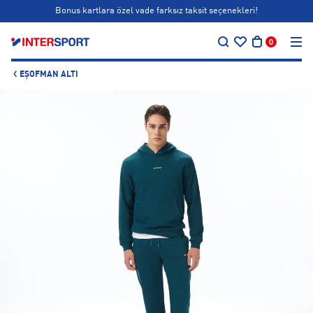
Bonus kartlara özel vade farksız taksit seçenekleri!
…
Siparişin 1-3 iş günü içerisinde kargoya teslim edilecektir.
0
Bonus kartlara özel vade farksız taksit seçenekleri!
EŞOFMAN ALTI