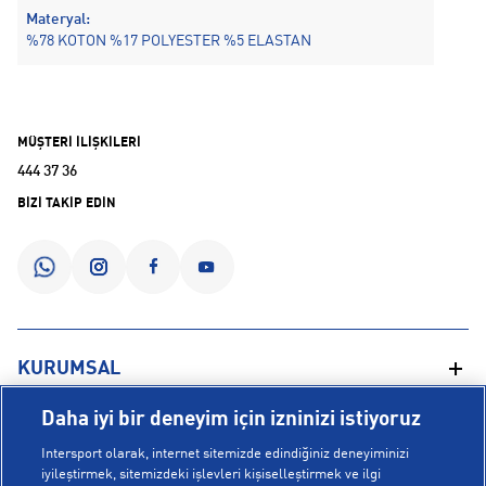
Materyal:
%78 KOTON %17 POLYESTER %5 ELASTAN
MÜŞTERİ İLİŞKİLERİ
444 37 36
BİZİ TAKİP EDİN
KURUMSAL
Daha iyi bir deneyim için izninizi istiyoruz
Hakkımızda
YARDIM
Intersport olarak, internet sitemizde edindiğiniz deneyiminizi
Mağazalarımız
iyileştirmek, sitemizdeki işlevleri kişiselleştirmek ve ilgi