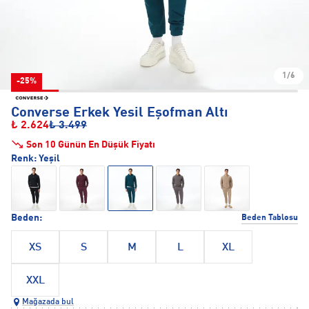
1/6
-25%
Converse Erkek Yesil Eşofman Altı
₺ 2.624
₺ 3.499
Son 10 Günün En Düşük Fiyatı
Renk:
Yeşil
Beden:
Beden Tablosu
XS
S
M
L
XL
XXL
Mağazada bul