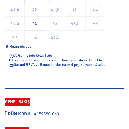
41,5
42
42,5
43
44
44,5
45
46
46,5
48
49
50
51,5
Mağazada bul
30 Gün İçinde Kolay İade
Siparişin 1-3 iş günü içerisinde kargoya teslim edilecektir.
Garanti BBVA ve Bonus kartlarına özel peşin fiyatına 4 taksit!
GENEL BAKIŞ
ÜRÜN KODU:
A15958C.063