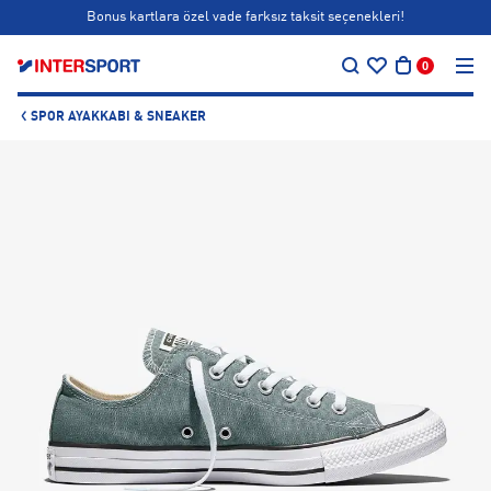
Bonus kartlara özel vade farksız taksit seçenekleri!
…
Siparişin 1-3 iş günü içerisinde kargoya teslim edilecektir.
0
Bonus kartlara özel vade farksız taksit seçenekleri!
SPOR AYAKKABI & SNEAKER