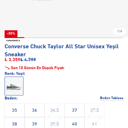
1/6
-30%
Converse Chuck Taylor All Star Unisex Yeşil
Sneaker
₺ 3.359
₺ 4.799
Son 10 Günün En Düşük Fiyatı
Renk:
Yeşil
Beden:
Beden Tablosu
35
36
36,5
37
37,5
38
39
39,5
40
41