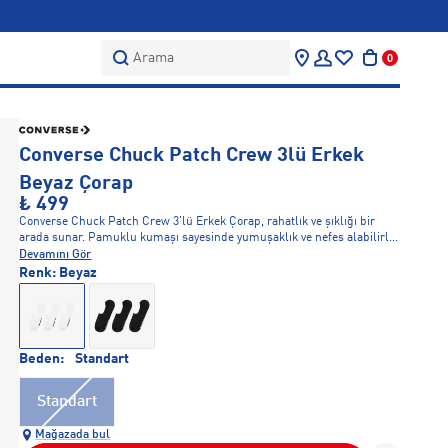
Arama
0
Converse Chuck Patch Crew 3lü Erkek
Beyaz Çorap
₺ 499
Converse Chuck Patch Crew 3'lü Erkek Çorap, rahatlık ve şıklığı bir
arada sunar. Pamuklu kumaşı sayesinde yumuşaklık ve nefes alabilirlik
sağlar. Günlük kullanım için ideal olan bu çoraplar, Converse’in ikonik
Devamını Gör
logosuyla stilinizi tamamlar. Hem spor aktiviteleri hem de günlük giyim
Renk:
Beyaz
için rahatça kullanılabilir.
Beden:
Standart
Standart
Mağazada bul