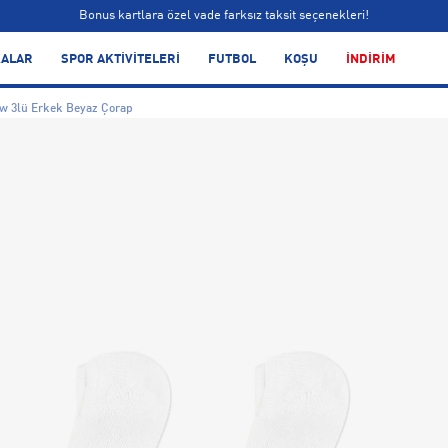
Bonus kartlara özel vade farksız taksit seçenekleri!
Siparişin 1-3 iş günü içerisinde kargoya teslim edilecektir.
ALAR
SPOR AKTİVİTELERİ
FUTBOL
KOŞU
İNDİRİM
Bonus kartlara özel vade farksız taksit seçenekleri!
w 3lü Erkek Beyaz Çorap