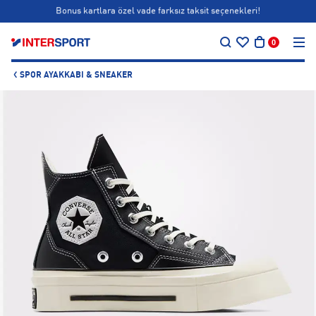
Bonus kartlara özel vade farksız taksit seçenekleri!
…
Siparişin 1-3 iş günü içerisinde kargoya teslim edilecektir.
0
Bonus kartlara özel vade farksız taksit seçenekleri!
SPOR AYAKKABI & SNEAKER