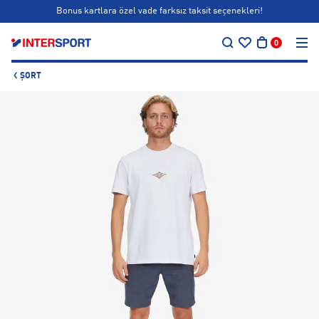
Bonus kartlara özel vade farksız taksit seçenekleri!
…
Siparişin 1-3 iş günü içerisinde kargoya teslim edilecektir.
0
Bonus kartlara özel vade farksız taksit seçenekleri!
ŞORT