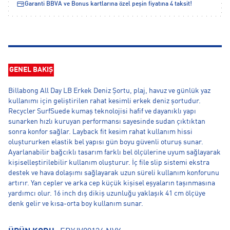
Garanti BBVA ve Bonus kartlarına özel peşin fiyatına 4 taksit!
GENEL BAKIŞ
Billabong All Day LB Erkek Deniz Şortu, plaj, havuz ve günlük yaz
kullanımı için geliştirilen rahat kesimli erkek deniz şortudur.
Recycler SurfSuede kumaş teknolojisi hafif ve dayanıklı yapı
sunarken hızlı kuruyan performansı sayesinde sudan çıktıktan
sonra konfor sağlar. Layback fit kesim rahat kullanım hissi
oluştururken elastik bel yapısı gün boyu güvenli oturuş sunar.
Ayarlanabilir bağcıklı tasarım farklı bel ölçülerine uyum sağlayarak
kişiselleştirilebilir kullanım oluşturur. İç file slip sistemi ekstra
destek ve hava dolaşımı sağlayarak uzun süreli kullanım konforunu
artırır. Yan cepler ve arka cep küçük kişisel eşyaların taşınmasına
yardımcı olur. 16 inch dış dikiş uzunluğu yaklaşık 41 cm ölçüye
denk gelir ve kısa-orta boy kullanım sunar.