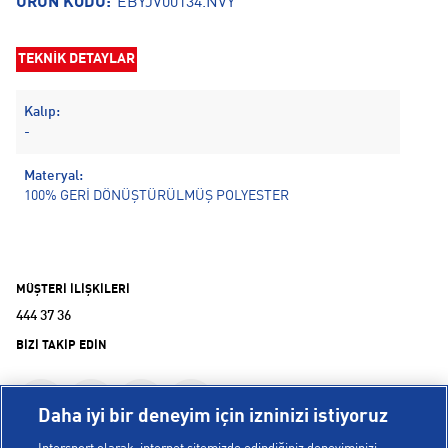
ÜRÜN KODU:
EBYJV00134.NVY
TEKNİK DETAYLAR
Kalıp:
-
Materyal:
100% GERİ DÖNÜŞTÜRÜLMÜŞ POLYESTER
MÜŞTERİ İLİŞKİLERİ
444 37 36
BİZİ TAKİP EDİN
Daha iyi bir deneyim için izninizi istiyoruz