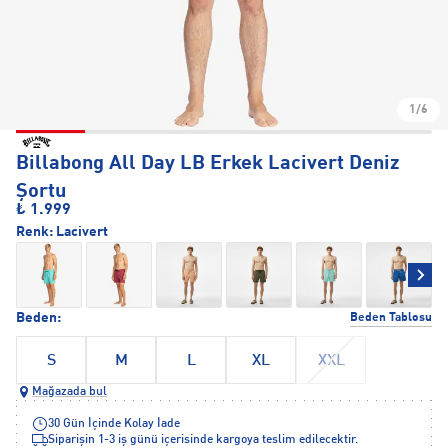
1/6
Billabong All Day LB Erkek Lacivert Deniz
Şortu
₺ 1.999
Renk:
Lacivert
Beden:
Beden Tablosu
S
M
L
XL
XXL
Mağazada bul
30 Gün İçinde Kolay İade
Siparişin 1-3 iş günü içerisinde kargoya teslim edilecektir.