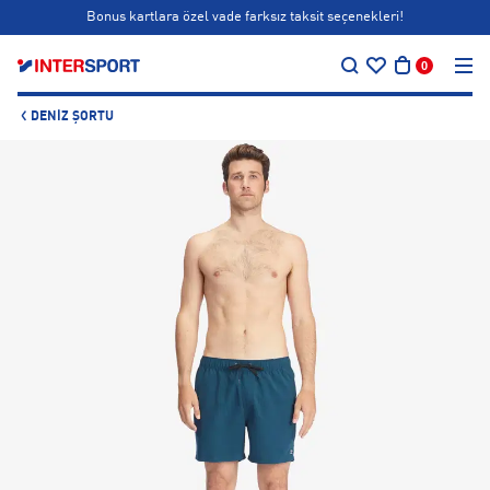
Bonus kartlara özel vade farksız taksit seçenekleri!
…
Siparişin 1-3 iş günü içerisinde kargoya teslim edilecektir.
0
Bonus kartlara özel vade farksız taksit seçenekleri!
DENIZ ŞORTU