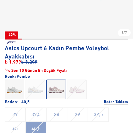
1/7
-40%
Asics Upcourt 6 Kadın Pembe Voleybol
Ayakkabısı
₺ 1.979
₺ 3.299
Son 10 Günün En Düşük Fiyatı
Renk:
Pembe
Beden:
40,5
Beden Tablosu
37
37,5
38
39
39,5
40
40,5