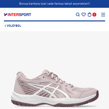
Bonus kartlara özel vade farksız taksit seçenekleri!
…
Siparişin 1-3 iş günü içerisinde kargoya teslim edilecektir.
0
Bonus kartlara özel vade farksız taksit seçenekleri!
VOLEYBOL