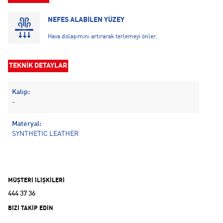
NEFES ALABİLEN YÜZEY
Hava dolaşımını artırarak terlemeyi önler.
TEKNİK DETAYLAR
Kalıp:
-
Materyal:
SYNTHETIC LEATHER
MÜŞTERİ İLİŞKİLERİ
444 37 36
BİZİ TAKİP EDİN