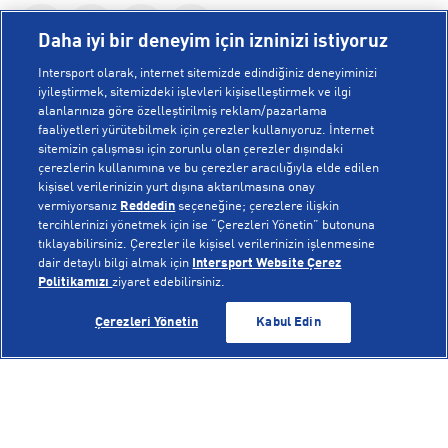
Daha iyi bir deneyim için izninizi istiyoruz
Intersport olarak, internet sitemizde edindiğiniz deneyiminizi
iyileştirmek, sitemizdeki işlevleri kişiselleştirmek ve ilgi
alanlarınıza göre özelleştirilmiş reklam/pazarlama
KURUMSAL
faaliyetleri yürütebilmek için çerezler kullanıyoruz. İnternet
sitemizin çalışması için zorunlu olan çerezler dışındaki
çerezlerin kullanımına ve bu çerezler aracılığıyla elde edilen
Hakkımızda
kişisel verilerinizin yurt dışına aktarılmasına onay
YARDIM
Mağazalarımız
vermiyorsanız
Reddedin
seçeneğine; çerezlere ilişkin
tercihlerinizi yönetmek için ise “Çerezleri Yönetin” butonuna
Bilgi Toplumu Hizmetleri
Sipariş Takibi
tıklayabilirsiniz. Çerezler ile kişisel verilerinizin işlenmesine
dair detaylı bilgi almak için
Intersport Website Çerez
POPÜLER KOLEKSİYONLAR
Gizlilik Politikası
İptal & İade
Politikamızı
ziyaret edebilirsiniz.
İşlem Rehberi
Sıkça Sorulan Sorular
Voleybol Milli Takım Formaları
GELİNCE HABER VER
GELİNCE HABER VER
Çerezleri Yönetin
Kabul Edin
Kampanyalar
Yetkili Servis Listesi
New Balance 408
© Copyright INTERSPORT 2026
Çerez Politikası
Bize Ulaşın
Nike Initiator
Üyelik Sözleşmesi
Gizlilik
Çerezler
Aydınlatma Metni
Hoka