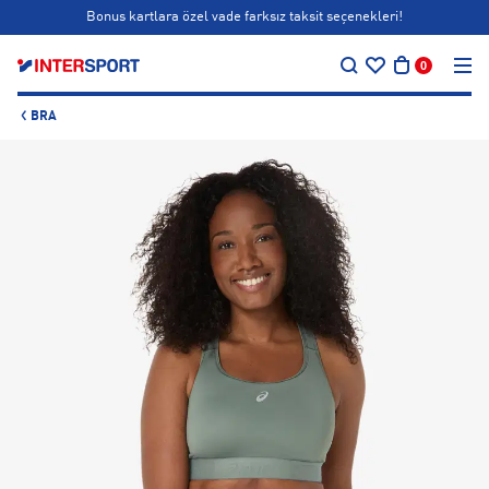
Bonus kartlara özel vade farksız taksit seçenekleri!
…
Siparişin 1-3 iş günü içerisinde kargoya teslim edilecektir.
0
Bonus kartlara özel vade farksız taksit seçenekleri!
BRA