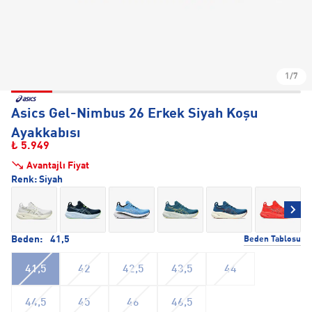
1/7
Asics Gel-Nimbus 26 Erkek Siyah Koşu
Ayakkabısı
₺ 5.949
Avantajlı Fiyat
Renk:
Siyah
Beden:
41,5
Beden Tablosu
41,5
42
42,5
43,5
44
44,5
45
46
46,5