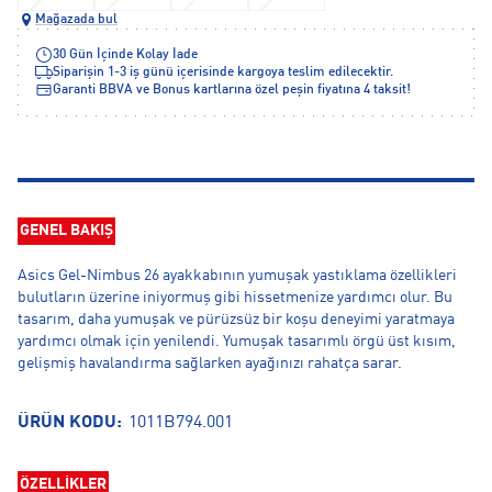
Mağazada bul
30 Gün İçinde Kolay İade
Siparişin 1-3 iş günü içerisinde kargoya teslim edilecektir.
Garanti BBVA ve Bonus kartlarına özel peşin fiyatına 4 taksit!
GENEL BAKIŞ
Asics Gel-Nimbus 26 ayakkabının yumuşak yastıklama özellikleri
bulutların üzerine iniyormuş gibi hissetmenize yardımcı olur. Bu
tasarım, daha yumuşak ve pürüzsüz bir koşu deneyimi yaratmaya
yardımcı olmak için yenilendi. Yumuşak tasarımlı örgü üst kısım,
gelişmiş havalandırma sağlarken ayağınızı rahatça sarar.
ÜRÜN KODU:
1011B794.001
ÖZELLİKLER