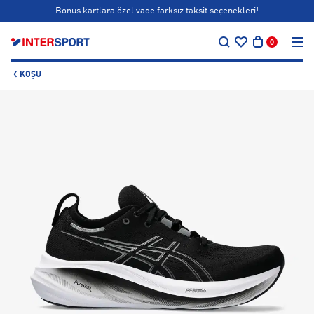
Bonus kartlara özel vade farksız taksit seçenekleri!
…
Siparişin 1-3 iş günü içerisinde kargoya teslim edilecektir.
0
Bonus kartlara özel vade farksız taksit seçenekleri!
KOŞU