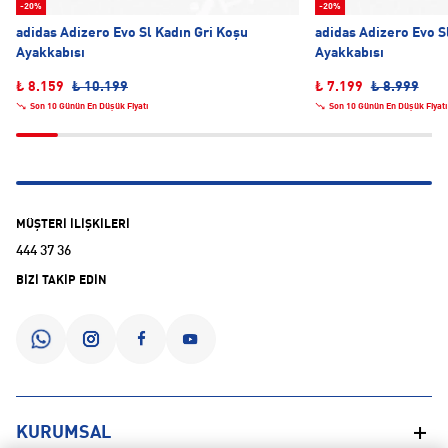
-20%
-20%
adidas Adizero Evo Sl Kadın Gri Koşu
adidas Adizero Evo S
Ayakkabısı
Ayakkabısı
₺ 8.159
₺ 10.199
₺ 7.199
₺ 8.999
Son 10 Günün En Düşük Fiyatı
Son 10 Günün En Düşük Fiyatı
MÜŞTERİ İLİŞKİLERİ
444 37 36
BİZİ TAKİP EDİN
KURUMSAL