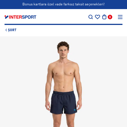
Bonus kartlara özel vade farksız taksit seçenekleri!
…
Siparişin 1-3 iş günü içerisinde kargoya teslim edilecektir.
0
Bonus kartlara özel vade farksız taksit seçenekleri!
ŞORT