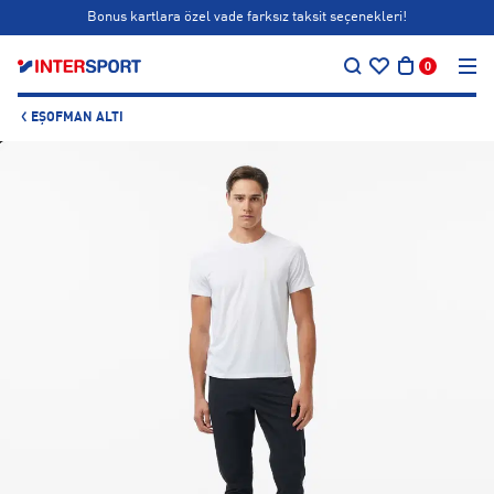
Bonus kartlara özel vade farksız taksit seçenekleri!
…
Siparişin 1-3 iş günü içerisinde kargoya teslim edilecektir.
0
Bonus kartlara özel vade farksız taksit seçenekleri!
EŞOFMAN ALTI