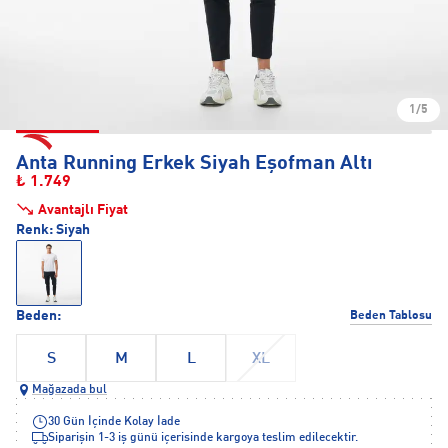
1/5
Anta Running Erkek Siyah Eşofman Altı
₺ 1.749
Avantajlı Fiyat
Renk:
Siyah
Beden:
Beden Tablosu
S
M
L
XL
Mağazada bul
30 Gün İçinde Kolay İade
Siparişin 1-3 iş günü içerisinde kargoya teslim edilecektir.