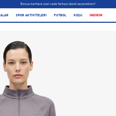
Bonus kartlara özel vade farksız taksit seçenekleri!
Siparişin 1-3 iş günü içerisinde kargoya teslim edilecektir.
ALAR
SPOR AKTİVİTELERİ
FUTBOL
KOŞU
İNDİRİM
Bonus kartlara özel vade farksız taksit seçenekleri!