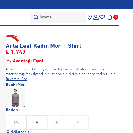
Arama
0
Anta Leaf Kadın Mor T-Shirt
₺ 1.749
Avantajlı Fiyat
Anta Leaf Kadın T?Shirt, spor performansını desteklemek üzere
tasarlanmış fonksiyonel bir üst giysidir. Nefes alabilen ve teri hızlı bir
şekilde uzaklaştıran kumaşı, yoğun antrenmanlar sırasında bile kuru
Devamını Gör
ve konforlu kalmanıza yardımcı olur. Esnek yapısı, hareket özgürlüğünü
Renk:
Mor
artırarak performansınızı en üst düzeye çıkarmanıza olanak tanır.
Modern ve şık kesimi, spor aktivitelerinizde ve günlük
kullanımlarınızda rahatlıkla tercih edebileceğiniz ideal bir seçenek
sunar.
Beden:
XS
S
M
L
Mağazada bul