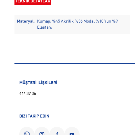
TEKNİK DETAYLAR
Materyal:
Kumaş: %45 Akrilik %36 Modal %10 Yün %9
Elastan;
MÜŞTERİ İLİŞKİLERİ
444 37 36
BİZİ TAKİP EDİN