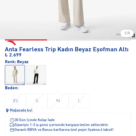
1/3
Anta Fearless Trip Kadın Beyaz Eşofman Altı
₺ 2.699
Renk:
Beyaz
Beden:
XS
S
M
L
Mağazada bul
30 Gün İçinde Kolay İade
Siparişin 1-3 iş günü içerisinde kargoya teslim edilecektir.
Garanti BBVA ve Bonus kartlarına özel peşin fiyatına 4 taksit!