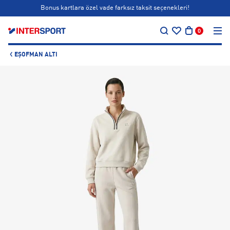
Bonus kartlara özel vade farksız taksit seçenekleri!
…
Back to Club ⚽
0
Siparişin 1-3 iş günü içerisinde kargoya teslim edilecektir.
EŞOFMAN ALTI
Bonus kartlara özel vade farksız taksit seçenekleri!