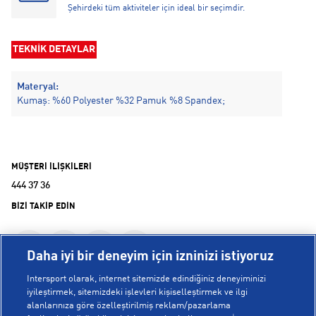
Şehirdeki tüm aktiviteler için ideal bir seçimdir.
TEKNİK DETAYLAR
Materyal:
Kumaş: %60 Polyester %32 Pamuk %8 Spandex;
MÜŞTERİ İLİŞKİLERİ
444 37 36
BİZİ TAKİP EDİN
Daha iyi bir deneyim için izninizi istiyoruz
Intersport olarak, internet sitemizde edindiğiniz deneyiminizi
iyileştirmek, sitemizdeki işlevleri kişiselleştirmek ve ilgi
alanlarınıza göre özelleştirilmiş reklam/pazarlama
KURUMSAL