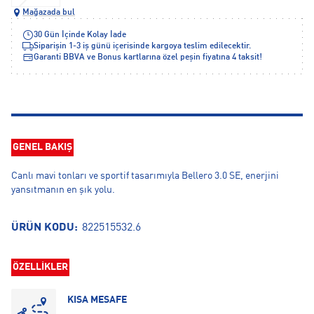
Mağazada bul
30 Gün İçinde Kolay İade
Siparişin 1-3 iş günü içerisinde kargoya teslim edilecektir.
Garanti BBVA ve Bonus kartlarına özel peşin fiyatına 4 taksit!
GENEL BAKIŞ
Canlı mavi tonları ve sportif tasarımıyla Bellero 3.0 SE, enerjini
yansıtmanın en şık yolu.
ÜRÜN KODU:
822515532.6
ÖZELLİKLER
KISA MESAFE