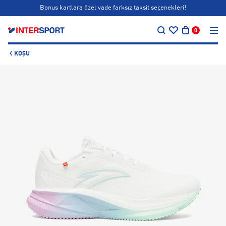
Bonus kartlara özel vade farksız taksit seçenekleri!
…
Siparişin 1-3 iş günü içerisinde kargoya teslim edilecektir.
0
Bonus kartlara özel vade farksız taksit seçenekleri!
KOŞU
Siparişin 1-3 iş günü içerisinde kargoya teslim edilecektir.
Bonus kartlara özel vade farksız taksit seçenekleri!