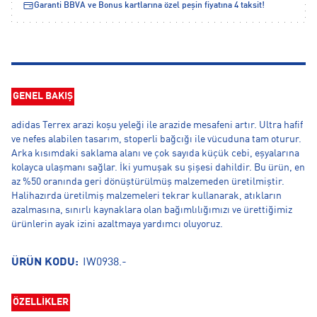
Garanti BBVA ve Bonus kartlarına özel peşin fiyatına 4 taksit!
GENEL BAKIŞ
adidas Terrex arazi koşu yeleği ile arazide mesafeni artır. Ultra hafif
ve nefes alabilen tasarım, stoperli bağcığı ile vücuduna tam oturur.
Arka kısımdaki saklama alanı ve çok sayıda küçük cebi, eşyalarına
kolayca ulaşmanı sağlar. İki yumuşak su şişesi dahildir. Bu ürün, en
az %50 oranında geri dönüştürülmüş malzemeden üretilmiştir.
Halihazırda üretilmiş malzemeleri tekrar kullanarak, atıkların
azalmasına, sınırlı kaynaklara olan bağımlılığımızı ve ürettiğimiz
ürünlerin ayak izini azaltmaya yardımcı oluyoruz.
ÜRÜN KODU:
IW0938.-
ÖZELLİKLER