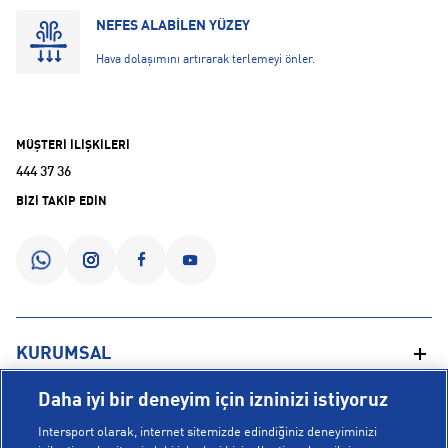
NEFES ALABİLEN YÜZEY
Hava dolaşımını artırarak terlemeyi önler.
MÜŞTERİ İLİŞKİLERİ
444 37 36
BİZİ TAKİP EDİN
KURUMSAL
Daha iyi bir deneyim için izninizi istiyoruz
Hakkımızda
YARDIM
Intersport olarak, internet sitemizde edindiğiniz deneyiminizi
Mağazalarımız