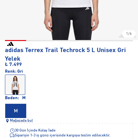
1/6
adidas Terrex Trail Techrock 5 L Unisex Gri
Yelek
₺ 7.499
Renk:
Gri
Beden:
M
M
Mağazada bul
30 Gün İçinde Kolay İade
Siparişin 1-3 iş günü içerisinde kargoya teslim edilecektir.