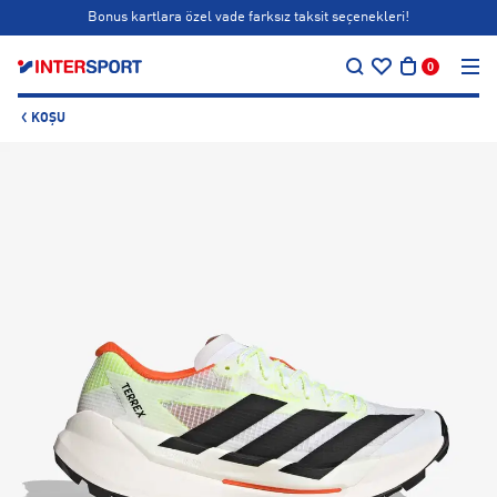
Bonus kartlara özel vade farksız taksit seçenekleri!
…
Siparişin 1-3 iş günü içerisinde kargoya teslim edilecektir.
0
Bonus kartlara özel vade farksız taksit seçenekleri!
KOŞU