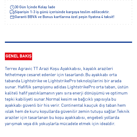
30 Gün İçinde Kolay İade
Siparişin 1-3 iş günü içerisinde kargoya teslim edilecektir.
Garanti BBVA ve Bonus kartlarına özel peşin fiyatına 4 taksit!
GENEL BAKIŞ
Terrex Agravic TT Arazi Koşu Ayakkabısı, kayalık arazileri
fethetmeye cesaret edenler için tasarlandı.Bu ayakkabı orta
tabanda Lightstrike ve LightstrikePro teknolojilerini bir arada
sunar. Hafiflik şampiyonu adidas LightstrikePro orta taban, üstün
kaliteli hafif yastıklamanın yanı sıra enerji dönüşümü ve optimum
tepki kabiliyeti sunar.Normal kesim ve bağcıklı yapısıyla bu
ayakkabı güvenli bir his verir. Continental kauçuk dış taban hem
ıslak hem de kuru koşullarda güvenilir zemin tutuşu sağlar.Teknik
araziler için tasarlanan bu koşu ayakkabısı, engebeli yollarda
yarışmak veya dik yokuşlarla mücadele etmek için idealdir.