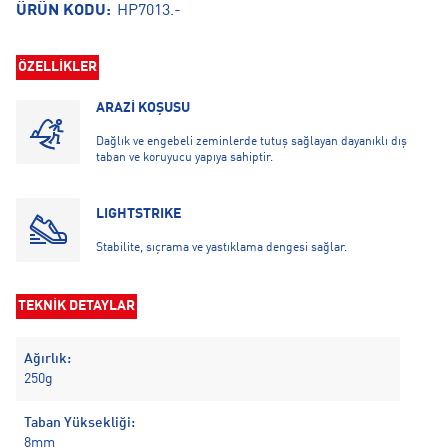
ÜRÜN KODU:
HP7013.-
ÖZELLİKLER
ARAZİ KOŞUSU
Dağlık ve engebeli zeminlerde tutuş sağlayan dayanıklı dış
taban ve koruyucu yapıya sahiptir.
LIGHTSTRIKE
Stabilite, sıçrama ve yastıklama dengesi sağlar.
TEKNİK DETAYLAR
Ağırlık:
250g
Taban Yüksekliği:
8mm