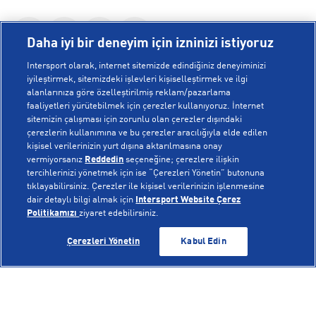
Daha iyi bir deneyim için izninizi istiyoruz
Intersport olarak, internet sitemizde edindiğiniz deneyiminizi
iyileştirmek, sitemizdeki işlevleri kişiselleştirmek ve ilgi
alanlarınıza göre özelleştirilmiş reklam/pazarlama
KURUMSAL
faaliyetleri yürütebilmek için çerezler kullanıyoruz. İnternet
sitemizin çalışması için zorunlu olan çerezler dışındaki
çerezlerin kullanımına ve bu çerezler aracılığıyla elde edilen
Hakkımızda
kişisel verilerinizin yurt dışına aktarılmasına onay
YARDIM
Mağazalarımız
vermiyorsanız
Reddedin
seçeneğine; çerezlere ilişkin
tercihlerinizi yönetmek için ise “Çerezleri Yönetin” butonuna
Bilgi Toplumu Hizmetleri
Sipariş Takibi
tıklayabilirsiniz. Çerezler ile kişisel verilerinizin işlenmesine
dair detaylı bilgi almak için
Intersport Website Çerez
POPÜLER KOLEKSİYONLAR
Gizlilik Politikası
İptal & İade
Politikamızı
ziyaret edebilirsiniz.
İşlem Rehberi
Sıkça Sorulan Sorular
Voleybol Milli Takım Formaları
GELİNCE HABER VER
GELİNCE HABER VER
Çerezleri Yönetin
Kabul Edin
Kampanyalar
Yetkili Servis Listesi
New Balance 408
© Copyright INTERSPORT 2026
Çerez Politikası
Bize Ulaşın
Nike Initiator
Üyelik Sözleşmesi
Gizlilik
Çerezler
Aydınlatma Metni
Hoka