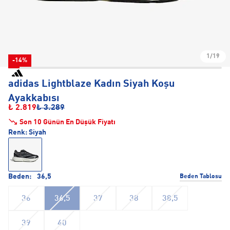
1/19
-14%
adidas Lightblaze Kadın Siyah Koşu
Ayakkabısı
₺ 2.819
₺ 3.289
Son 10 Günün En Düşük Fiyatı
Renk:
Siyah
Beden:
36,5
Beden Tablosu
36
36,5
37
38
38,5
39
40