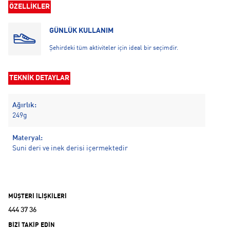
ÖZELLİKLER
GÜNLÜK KULLANIM
Şehirdeki tüm aktiviteler için ideal bir seçimdir.
TEKNİK DETAYLAR
Ağırlık:
249g
Materyal:
Suni deri ve inek derisi içermektedir
MÜŞTERİ İLİŞKİLERİ
444 37 36
BİZİ TAKİP EDİN