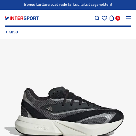
Bonus kartlara özel vade farksız taksit seçenekleri!
…
Siparişin 1-3 iş günü içerisinde kargoya teslim edilecektir.
0
Bonus kartlara özel vade farksız taksit seçenekleri!
KOŞU