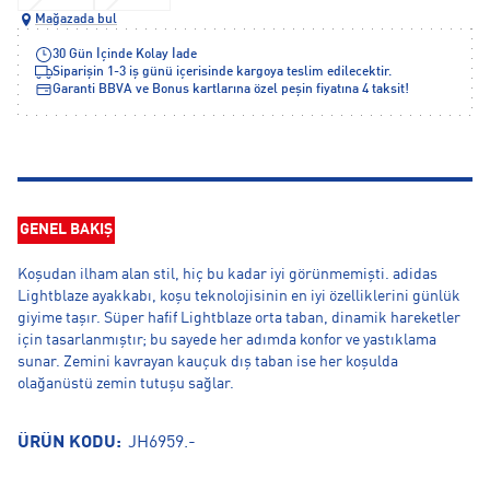
Mağazada bul
30 Gün İçinde Kolay İade
Siparişin 1-3 iş günü içerisinde kargoya teslim edilecektir.
Garanti BBVA ve Bonus kartlarına özel peşin fiyatına 4 taksit!
GENEL BAKIŞ
Koşudan ilham alan stil, hiç bu kadar iyi görünmemişti. adidas
Lightblaze ayakkabı, koşu teknolojisinin en iyi özelliklerini günlük
giyime taşır. Süper hafif Lightblaze orta taban, dinamik hareketler
için tasarlanmıştır; bu sayede her adımda konfor ve yastıklama
sunar. Zemini kavrayan kauçuk dış taban ise her koşulda
olağanüstü zemin tutuşu sağlar.
ÜRÜN KODU:
JH6959.-