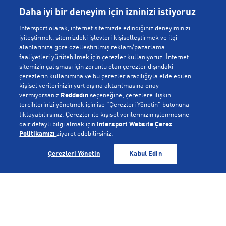
Daha iyi bir deneyim için izninizi istiyoruz
Intersport olarak, internet sitemizde edindiğiniz deneyiminizi
iyileştirmek, sitemizdeki işlevleri kişiselleştirmek ve ilgi
alanlarınıza göre özelleştirilmiş reklam/pazarlama
KURUMSAL
faaliyetleri yürütebilmek için çerezler kullanıyoruz. İnternet
sitemizin çalışması için zorunlu olan çerezler dışındaki
çerezlerin kullanımına ve bu çerezler aracılığıyla elde edilen
Hakkımızda
kişisel verilerinizin yurt dışına aktarılmasına onay
YARDIM
Mağazalarımız
vermiyorsanız
Reddedin
seçeneğine; çerezlere ilişkin
tercihlerinizi yönetmek için ise “Çerezleri Yönetin” butonuna
Bilgi Toplumu Hizmetleri
Sipariş Takibi
tıklayabilirsiniz. Çerezler ile kişisel verilerinizin işlenmesine
dair detaylı bilgi almak için
Intersport Website Çerez
POPÜLER KOLEKSİYONLAR
Gizlilik Politikası
İptal & İade
Politikamızı
ziyaret edebilirsiniz.
İşlem Rehberi
Sıkça Sorulan Sorular
Voleybol Milli Takım Formaları
GELİNCE HABER VER
GELİNCE HABER VER
Çerezleri Yönetin
Kabul Edin
Kampanyalar
Yetkili Servis Listesi
New Balance 408
© Copyright INTERSPORT 2026
Çerez Politikası
Bize Ulaşın
Nike Initiator
Üyelik Sözleşmesi
Gizlilik
Çerezler
Aydınlatma Metni
Hoka
Çerez Ayarları
On Cloudmonster