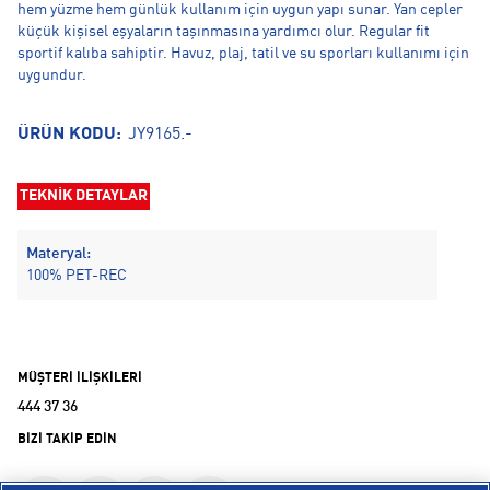
hem yüzme hem günlük kullanım için uygun yapı sunar. Yan cepler
küçük kişisel eşyaların taşınmasına yardımcı olur. Regular fit
sportif kalıba sahiptir. Havuz, plaj, tatil ve su sporları kullanımı için
uygundur.
ÜRÜN KODU:
JY9165.-
TEKNİK DETAYLAR
Materyal:
100% PET-REC
MÜŞTERİ İLİŞKİLERİ
444 37 36
BİZİ TAKİP EDİN