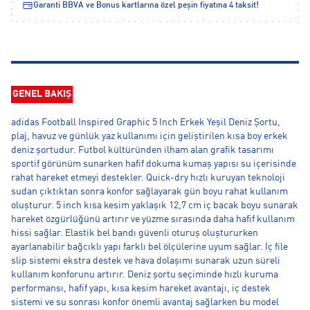
Garanti BBVA ve Bonus kartlarına özel peşin fiyatına 4 taksit!
GENEL BAKIŞ
adidas Football Inspired Graphic 5 Inch Erkek Yeşil Deniz Şortu,
plaj, havuz ve günlük yaz kullanımı için geliştirilen kısa boy erkek
deniz şortudur. Futbol kültüründen ilham alan grafik tasarımı
sportif görünüm sunarken hafif dokuma kumaş yapısı su içerisinde
rahat hareket etmeyi destekler. Quick-dry hızlı kuruyan teknoloji
sudan çıktıktan sonra konfor sağlayarak gün boyu rahat kullanım
oluşturur. 5 inch kısa kesim yaklaşık 12,7 cm iç bacak boyu sunarak
hareket özgürlüğünü artırır ve yüzme sırasında daha hafif kullanım
hissi sağlar. Elastik bel bandı güvenli oturuş oluştururken
ayarlanabilir bağcıklı yapı farklı bel ölçülerine uyum sağlar. İç file
slip sistemi ekstra destek ve hava dolaşımı sunarak uzun süreli
kullanım konforunu artırır. Deniz şortu seçiminde hızlı kuruma
performansı, hafif yapı, kısa kesim hareket avantajı, iç destek
sistemi ve su sonrası konfor önemli avantaj sağlarken bu model