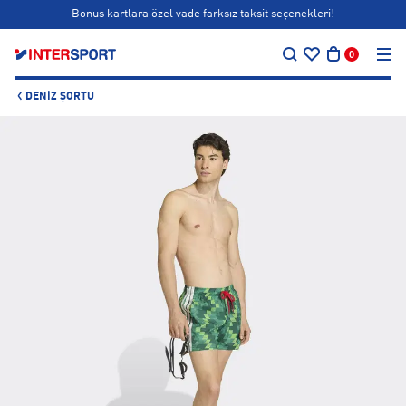
Bonus kartlara özel vade farksız taksit seçenekleri!
…
Siparişin 1-3 iş günü içerisinde kargoya teslim edilecektir.
0
Bonus kartlara özel vade farksız taksit seçenekleri!
DENIZ ŞORTU