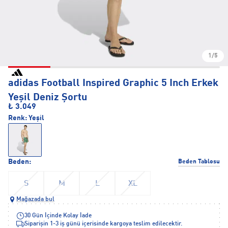
1/5
adidas Football Inspired Graphic 5 Inch Erkek
Yeşil Deniz Şortu
₺ 3.049
Renk:
Yeşil
Beden:
Beden Tablosu
S
M
L
XL
Mağazada bul
30 Gün İçinde Kolay İade
Siparişin 1-3 iş günü içerisinde kargoya teslim edilecektir.