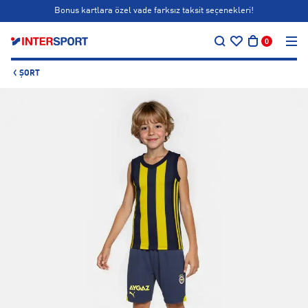
Bonus kartlara özel vade farksız taksit seçenekleri!
…
Siparişin 1-3 iş günü içerisinde kargoya teslim edilecektir.
0
Bonus kartlara özel vade farksız taksit seçenekleri!
ŞORT