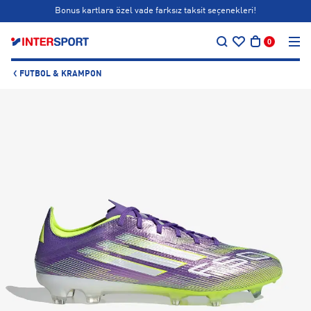
Bonus kartlara özel vade farksız taksit seçenekleri!
…
Siparişin 1-3 iş günü içerisinde kargoya teslim edilecektir.
0
Bonus kartlara özel vade farksız taksit seçenekleri!
FUTBOL & KRAMPON