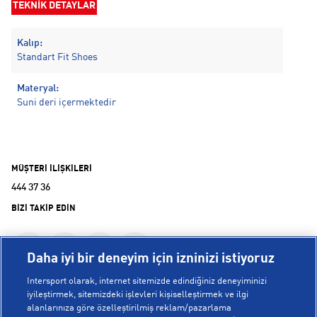
TEKNİK DETAYLAR
Kalıp:
Standart Fit Shoes
Materyal:
Suni deri içermektedir
MÜŞTERİ İLİŞKİLERİ
444 37 36
BİZİ TAKİP EDİN
Daha iyi bir deneyim için izninizi istiyoruz
Intersport olarak, internet sitemizde edindiğiniz deneyiminizi
iyileştirmek, sitemizdeki işlevleri kişiselleştirmek ve ilgi
alanlarınıza göre özelleştirilmiş reklam/pazarlama
KURUMSAL