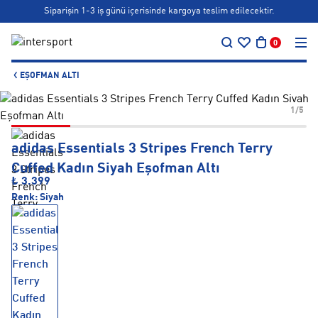
Siparişin 1-3 iş günü içerisinde kargoya teslim edilecektir.
…
Bonus kartlara özel vade farksız taksit seçenekleri!
0
Siparişin 1-3 iş günü içerisinde kargoya teslim edilecektir.
EŞOFMAN ALTI
Bonus kartlara özel vade farksız taksit seçenekleri!
1/5
adidas Essentials 3 Stripes French Terry
Cuffed Kadın Siyah Eşofman Altı
₺ 3.399
Renk:
Siyah