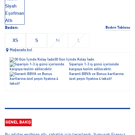
Beden:
Beden Tablosu
XS
S
M
L
Mağazada bul
30 Gün İçinde Kolay İade
Siparişin 1-3 iş günü içerisinde
kargoya teslim edilecektir.
Garanti BBVA ve Bonus kartlarına
özel peşin fiyatına 4 taksit!
GENEL BAKIŞ
Bu adidas eşofman altı, rahatlık için tasarlandı. Yumuşak Fransız