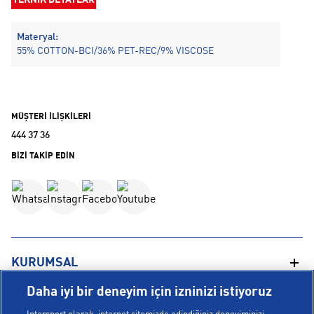
TEKNİK DETAYLAR
Materyal:
55% COTTON-BCI/36% PET-REC/9% VISCOSE
MÜŞTERİ İLİŞKİLERİ
444 37 36
BİZİ TAKİP EDİN
KURUMSAL
Daha iyi bir deneyim için izninizi istiyoruz
Hakkımızda