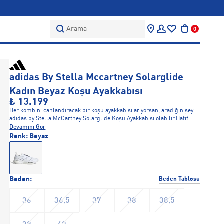
Arama
0
adidas By Stella Mccartney Solarglide
Kadın Beyaz Koşu Ayakkabısı
₺ 13.199
Her kombini canlandıracak bir koşu ayakkabısı arıyorsan, aradığın şey
adidas by Stella McCartney Solarglide Koşu Ayakkabısı olabilir.Hafif
Primeknit üst yüzey, 10 km civarındaki koşularda ayakları rahat ettirir.
Devamını Gör
Çarpıcı hızdan ilham alan üst yüzey, biyolojik bazlı EVA dan üretilmiştir.
Renk:
Beyaz
Her adımda ekstra destek sağlamak için tasarlanan üst yüzey,
ayakkabıya karakteristik Stella McCartney görünümünü kazandırır. İster
koşu sırasında ister gün içinde bu ayakkabıları giy ve esnek dış tabanı
ile BOOST orta tabanı sayesinde her adımda enerjik hisset. Bu dikkat
çekici ayakkabı her kombine uyum sağlar.
Beden:
Beden Tablosu
36
36,5
37
38
38,5