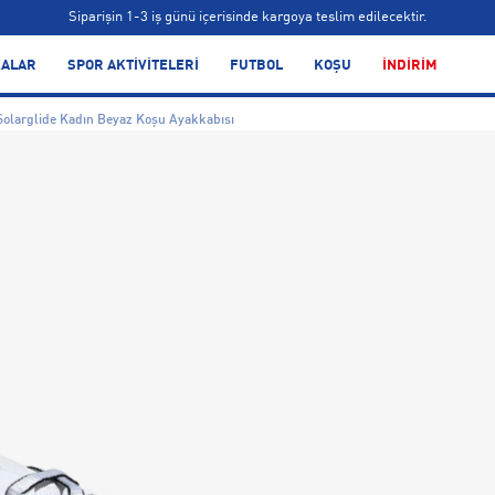
Siparişin 1-3 iş günü içerisinde kargoya teslim edilecektir.
Bonus kartlara özel vade farksız taksit seçenekleri!
ALAR
SPOR AKTİVİTELERİ
FUTBOL
KOŞU
İNDİRİM
Siparişin 1-3 iş günü içerisinde kargoya teslim edilecektir.
Solarglide Kadın Beyaz Koşu Ayakkabısı
Bonus kartlara özel vade farksız taksit seçenekleri!
Siparişin 1-3 iş günü içerisinde kargoya teslim edilecektir.
Bonus kartlara özel vade farksız taksit seçenekleri!