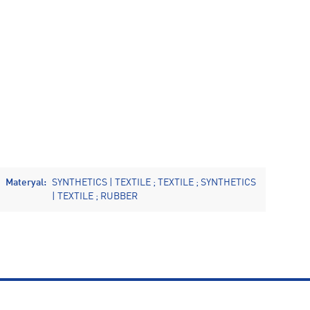
Materyal:
SYNTHETICS | TEXTILE ; TEXTILE ; SYNTHETICS
| TEXTILE ; RUBBER