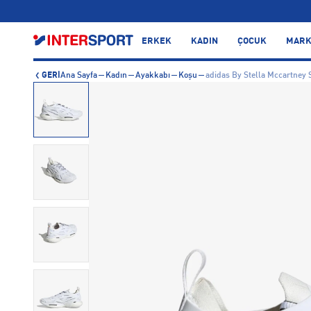
…
ERKEK
KADIN
ÇOCUK
MARK
GERİ
Ana Sayfa
Kadın
Ayakkabı
Koşu
adidas By Stella Mccartney 