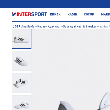
…
ERKEK
KADIN
ÇOCUK
MARK
GERİ
Ana Sayfa
Kadın
Ayakkabı
Spor Ayakkabı & Sneaker
adidas 