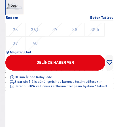
Beden:
Beden Tablosu
36
36,5
37
38
38,5
39
40
Mağazada bul
GELİNCE HABER VER
30 Gün İçinde Kolay İade
Siparişin 1-3 iş günü içerisinde kargoya teslim edilecektir.
Garanti BBVA ve Bonus kartlarına özel peşin fiyatına 4 taksit!