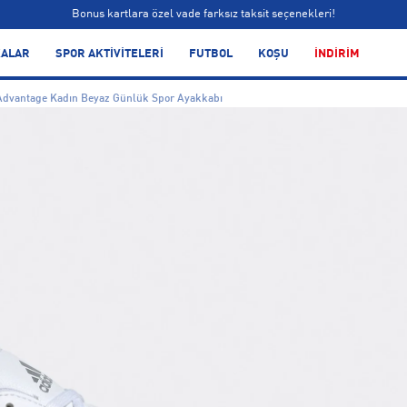
Bonus kartlara özel vade farksız taksit seçenekleri!
Siparişin 1-3 iş günü içerisinde kargoya teslim edilecektir.
ALAR
SPOR AKTİVİTELERİ
FUTBOL
KOŞU
İNDİRİM
Bonus kartlara özel vade farksız taksit seçenekleri!
Advantage Kadın Beyaz Günlük Spor Ayakkabı