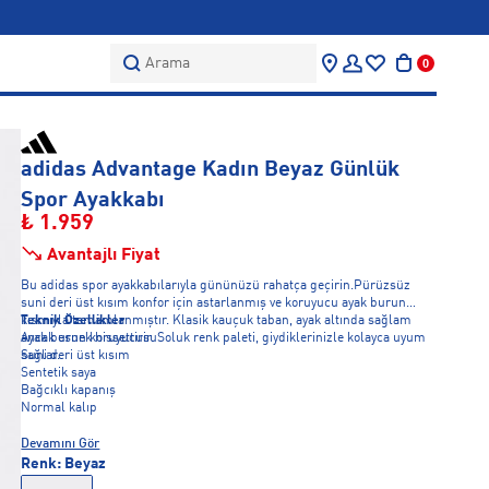
Arama
0
adidas Advantage Kadın Beyaz Günlük
Spor Ayakkabı
₺ 1.959
Avantajlı Fiyat
Bu adidas spor ayakkabılarıyla gününüzü rahatça geçirin.Pürüzsüz
suni deri üst kısım konfor için astarlanmış ve koruyucu ayak burun
kısmıyla tamamlanmıştır. Klasik kauçuk taban, ayak altında sağlam
Teknik Özellikler
ancak esnek hissettirir. Soluk renk paleti, giydiklerinizle kolayca uyum
Ayak burun koruyucusu
sağlar.
Suni deri üst kısım
Sentetik saya
Bağcıklı kapanış
Normal kalıp
Devamını Gör
Renk:
Beyaz