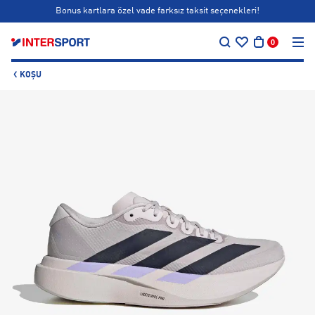
Bonus kartlara özel vade farksız taksit seçenekleri!
…
Siparişin 1-3 iş günü içerisinde kargoya teslim edilecektir.
0
Bonus kartlara özel vade farksız taksit seçenekleri!
KOŞU