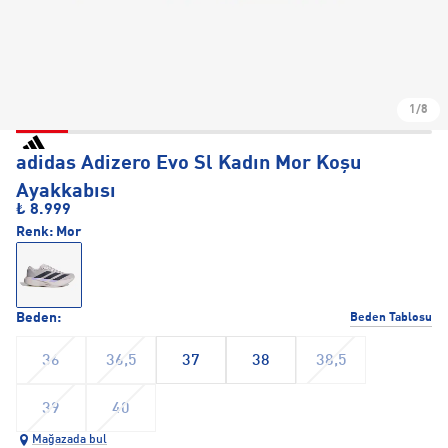
1/8
adidas Adizero Evo Sl Kadın Mor Koşu
Ayakkabısı
₺ 8.999
Renk:
Mor
Beden:
Beden Tablosu
36
36,5
37
38
38,5
39
40
Mağazada bul