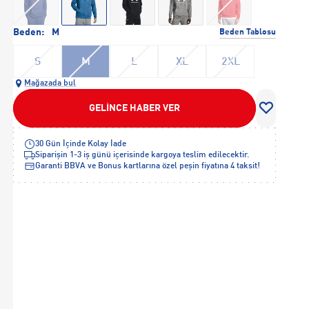
Beden:
M
Beden Tablosu
S
M
L
XL
2XL
Mağazada bul
GELİNCE HABER VER
30 Gün İçinde Kolay İade
Siparişin 1-3 iş günü içerisinde kargoya teslim edilecektir.
Garanti BBVA ve Bonus kartlarına özel peşin fiyatına 4 taksit!