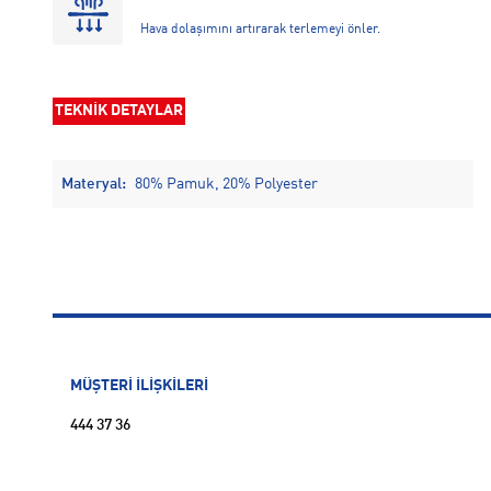
Hava dolaşımını artırarak terlemeyi önler.
TEKNİK DETAYLAR
Materyal:
80% Pamuk, 20% Polyester
MÜŞTERİ İLİŞKİLERİ
444 37 36