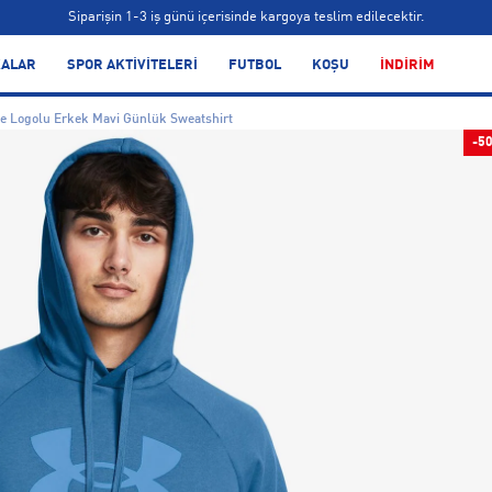
Siparişin 1-3 iş günü içerisinde kargoya teslim edilecektir.
Bonus kartlara özel vade farksız taksit seçenekleri!
ALAR
SPOR AKTİVİTELERİ
FUTBOL
KOŞU
İNDİRİM
Siparişin 1-3 iş günü içerisinde kargoya teslim edilecektir.
e Logolu Erkek Mavi Günlük Sweatshirt
Bonus kartlara özel vade farksız taksit seçenekleri!
-5
Siparişin 1-3 iş günü içerisinde kargoya teslim edilecektir.
Bonus kartlara özel vade farksız taksit seçenekleri!