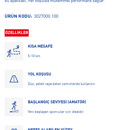
bu ayakkabı, her koşulda mükemmel performans sağlar.
ÜRÜN KODU:
3027000.100
ÖZELLİKLER
KISA MESAFE
5-10 km
YOL KOŞUSU
Düz, asfalt veya beton zeminlerde kullanılır.
BAŞLANGIÇ SEVİYESİ (AMATÖR)
Yeni başlayan sporcular için idealdir.