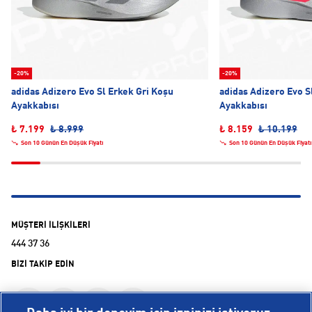
-20%
-20%
adidas Adizero Evo Sl Erkek Gri Koşu
adidas Adizero Evo S
Ayakkabısı
Ayakkabısı
₺ 7.199
₺ 8.999
₺ 8.159
₺ 10.199
Son 10 Günün En Düşük Fiyatı
Son 10 Günün En Düşük Fiyatı
MÜŞTERİ İLİŞKİLERİ
444 37 36
BİZİ TAKİP EDİN