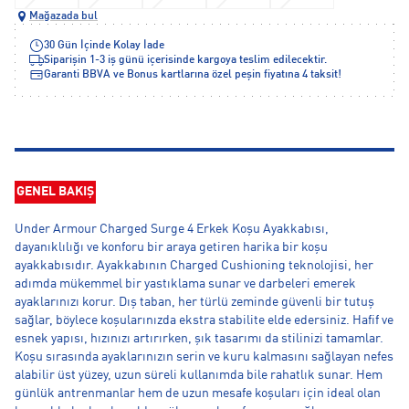
Mağazada bul
30 Gün İçinde Kolay İade
Siparişin 1-3 iş günü içerisinde kargoya teslim edilecektir.
Garanti BBVA ve Bonus kartlarına özel peşin fiyatına 4 taksit!
GENEL BAKIŞ
Under Armour Charged Surge 4 Erkek Koşu Ayakkabısı,
dayanıklılığı ve konforu bir araya getiren harika bir koşu
ayakkabısıdır. Ayakkabının Charged Cushioning teknolojisi, her
adımda mükemmel bir yastıklama sunar ve darbeleri emerek
ayaklarınızı korur. Dış taban, her türlü zeminde güvenli bir tutuş
sağlar, böylece koşularınızda ekstra stabilite elde edersiniz. Hafif ve
esnek yapısı, hızınızı artırırken, şık tasarımı da stilinizi tamamlar.
Koşu sırasında ayaklarınızın serin ve kuru kalmasını sağlayan nefes
alabilir üst yüzey, uzun süreli kullanımda bile rahatlık sunar. Hem
günlük antrenmanlar hem de uzun mesafe koşuları için ideal olan