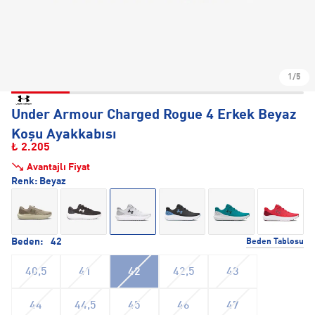
1/5
Under Armour Charged Rogue 4 Erkek Beyaz
Koşu Ayakkabısı
₺ 2.205
Avantajlı Fiyat
Renk:
Beyaz
Beden:
42
Beden Tablosu
40,5
41
42
42,5
43
44
44,5
45
46
47