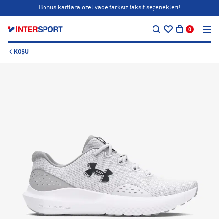
Bonus kartlara özel vade farksız taksit seçenekleri!
…
Siparişin 1-3 iş günü içerisinde kargoya teslim edilecektir.
0
Bonus kartlara özel vade farksız taksit seçenekleri!
KOŞU