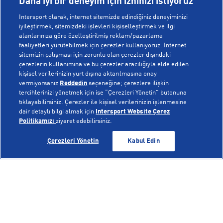
Daha iyi bir deneyim için izninizi istiyoruz
Intersport olarak, internet sitemizde edindiğiniz deneyiminizi
iyileştirmek, sitemizdeki işlevleri kişiselleştirmek ve ilgi
alanlarınıza göre özelleştirilmiş reklam/pazarlama
KURUMSAL
faaliyetleri yürütebilmek için çerezler kullanıyoruz. İnternet
sitemizin çalışması için zorunlu olan çerezler dışındaki
çerezlerin kullanımına ve bu çerezler aracılığıyla elde edilen
Hakkımızda
kişisel verilerinizin yurt dışına aktarılmasına onay
YARDIM
Mağazalarımız
vermiyorsanız
Reddedin
seçeneğine; çerezlere ilişkin
tercihlerinizi yönetmek için ise “Çerezleri Yönetin” butonuna
Bilgi Toplumu Hizmetleri
Sipariş Takibi
tıklayabilirsiniz. Çerezler ile kişisel verilerinizin işlenmesine
dair detaylı bilgi almak için
Intersport Website Çerez
POPÜLER KOLEKSİYONLAR
Gizlilik Politikası
İptal & İade
Politikamızı
ziyaret edebilirsiniz.
İşlem Rehberi
Sıkça Sorulan Sorular
Voleybol Milli Takım Formaları
GELİNCE HABER VER
GELİNCE HABER VER
Çerezleri Yönetin
Kabul Edin
Kampanyalar
Yetkili Servis Listesi
New Balance 408
© Copyright INTERSPORT 2026
Çerez Politikası
Bize Ulaşın
Nike Initiator
Üyelik Sözleşmesi
Gizlilik
Çerezler
Aydınlatma Metni
Hoka
Çerez Ayarları
On Cloudmonster