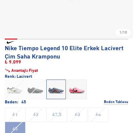
1/10
Nike Tiempo Legend 10 Elite Erkek Lacivert
Çim Saha Kramponu
₺ 9.099
Avantajlı Fiyat
Renk:
Lacivert
Beden:
45
Beden Tablosu
41
42
42,5
43
44
45