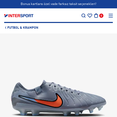
Bonus kartlara özel vade farksız taksit seçenekleri!
…
Siparişin 1-3 iş günü içerisinde kargoya teslim edilecektir.
0
Bonus kartlara özel vade farksız taksit seçenekleri!
FUTBOL & KRAMPON