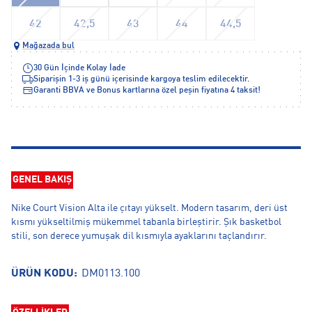
42
42,5
43
44
44,5
Mağazada bul
30 Gün İçinde Kolay İade
Siparişin 1-3 iş günü içerisinde kargoya teslim edilecektir.
Garanti BBVA ve Bonus kartlarına özel peşin fiyatına 4 taksit!
GENEL BAKIŞ
Nike Court Vision Alta ile çıtayı yükselt. Modern tasarım, deri üst
kısmı yükseltilmiş mükemmel tabanla birleştirir. Şık basketbol
stili, son derece yumuşak dil kısmıyla ayaklarını taçlandırır.
ÜRÜN KODU:
DM0113.100