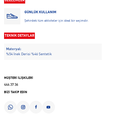
ÖZELLİKLER
GÜNLÜK KULLANIM
Şehirdeki tüm aktiviteler için ideal bir seçimdir.
TEKNİK DETAYLAR
Materyal:
%54 İnek Derisi %46 Sentetik
MÜŞTERİ İLİŞKİLERİ
444 37 36
BİZİ TAKİP EDİN