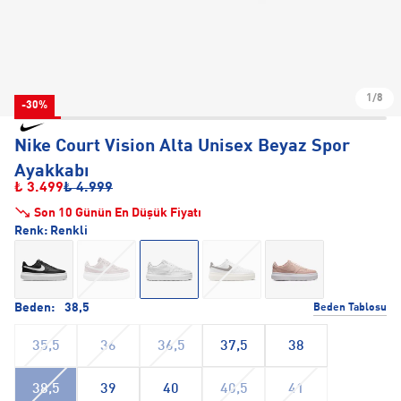
1/8
-30%
Nike Court Vision Alta Unisex Beyaz Spor
Ayakkabı
₺ 3.499
₺ 4.999
Son 10 Günün En Düşük Fiyatı
Renk:
Renkli
Beden:
38,5
Beden Tablosu
35,5
36
36,5
37,5
38
38,5
39
40
40,5
41