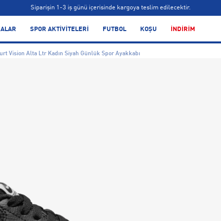
Siparişin 1-3 iş günü içerisinde kargoya teslim edilecektir.
Bonus kartlara özel vade farksız taksit seçenekleri!
ALAR
SPOR AKTİVİTELERİ
FUTBOL
KOŞU
İNDİRİM
Siparişin 1-3 iş günü içerisinde kargoya teslim edilecektir.
urt Vision Alta Ltr Kadın Siyah Günlük Spor Ayakkabı
Bonus kartlara özel vade farksız taksit seçenekleri!
Siparişin 1-3 iş günü içerisinde kargoya teslim edilecektir.
Bonus kartlara özel vade farksız taksit seçenekleri!