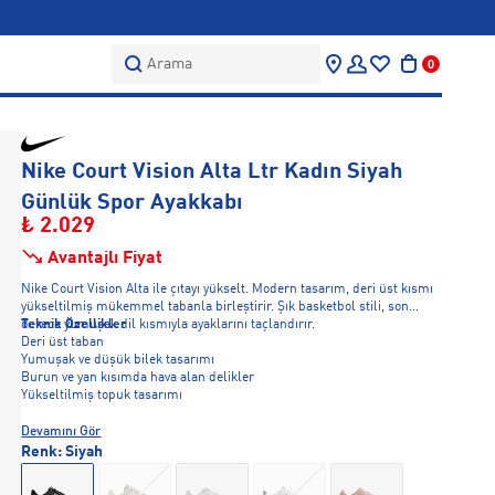
Arama
0
Nike Court Vision Alta Ltr Kadın Siyah
Günlük Spor Ayakkabı
₺ 2.029
Avantajlı Fiyat
Nike Court Vision Alta ile çıtayı yükselt. Modern tasarım, deri üst kısmı
yükseltilmiş mükemmel tabanla birleştirir. Şık basketbol stili, son
derece yumuşak dil kısmıyla ayaklarını taçlandırır.
Teknik Özellikler
Deri üst taban
Yumuşak ve düşük bilek tasarımı
Burun ve yan kısımda hava alan delikler
Yükseltilmiş topuk tasarımı
Devamını Gör
Renk:
Siyah