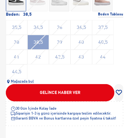
Beden:
38,5
Beden Tablosu
35,5
34,5
36
36,5
37,5
38
38,5
39
40
40,5
41
42
42,5
43
44
44,5
Mağazada bul
GELİNCE HABER VER
30 Gün İçinde Kolay İade
Siparişin 1-3 iş günü içerisinde kargoya teslim edilecektir.
Garanti BBVA ve Bonus kartlarına özel peşin fiyatına 4 taksit!