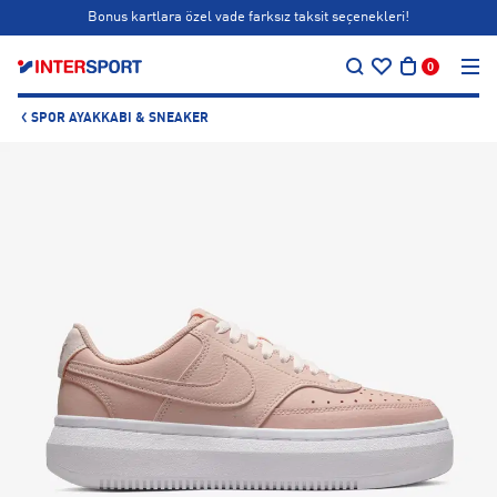
Bonus kartlara özel vade farksız taksit seçenekleri!
…
Siparişin 1-3 iş günü içerisinde kargoya teslim edilecektir.
0
Bonus kartlara özel vade farksız taksit seçenekleri!
SPOR AYAKKABI & SNEAKER