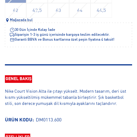
42
42,5
43
44
44,5
Mağazada bul
30 Gün İçinde Kolay İade
Siparişin 1-3 iş günü içerisinde kargoya teslim edilecektir.
Garanti BBVA ve Bonus kartlarına özel peşin fiyatına 4 taksit!
GENEL BAKIŞ
Nike Court Vision Alta ile çıtayı yükselt. Modern tasarım, deri üst
kısmı yükseltilmiş mükemmel tabanla birleştirir. Şık basketbol
stili, son derece yumuşak dil kısmıyla ayaklarını taçlandırır.
ÜRÜN KODU:
DM0113.600