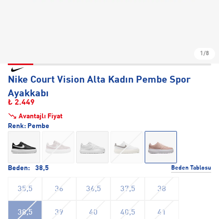
1/8
Nike Court Vision Alta Kadın Pembe Spor
Ayakkabı
₺ 2.449
Avantajlı Fiyat
Renk:
Pembe
Beden:
38,5
Beden Tablosu
35,5
36
36,5
37,5
38
38,5
39
40
40,5
41