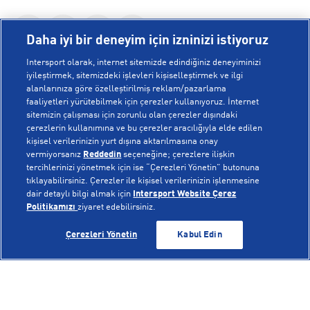
Daha iyi bir deneyim için izninizi istiyoruz
Intersport olarak, internet sitemizde edindiğiniz deneyiminizi
iyileştirmek, sitemizdeki işlevleri kişiselleştirmek ve ilgi
alanlarınıza göre özelleştirilmiş reklam/pazarlama
KURUMSAL
faaliyetleri yürütebilmek için çerezler kullanıyoruz. İnternet
sitemizin çalışması için zorunlu olan çerezler dışındaki
çerezlerin kullanımına ve bu çerezler aracılığıyla elde edilen
Hakkımızda
kişisel verilerinizin yurt dışına aktarılmasına onay
YARDIM
Mağazalarımız
vermiyorsanız
Reddedin
seçeneğine; çerezlere ilişkin
tercihlerinizi yönetmek için ise “Çerezleri Yönetin” butonuna
Bilgi Toplumu Hizmetleri
Sipariş Takibi
tıklayabilirsiniz. Çerezler ile kişisel verilerinizin işlenmesine
dair detaylı bilgi almak için
Intersport Website Çerez
POPÜLER KOLEKSİYONLAR
Gizlilik Politikası
İptal & İade
Politikamızı
ziyaret edebilirsiniz.
İşlem Rehberi
Sıkça Sorulan Sorular
Voleybol Milli Takım Formaları
GELİNCE HABER VER
GELİNCE HABER VER
Çerezleri Yönetin
Kabul Edin
Kampanyalar
Yetkili Servis Listesi
New Balance 408
© Copyright INTERSPORT 2026
Çerez Politikası
Bize Ulaşın
Nike Initiator
Üyelik Sözleşmesi
Gizlilik
Çerezler
Aydınlatma Metni
Hoka