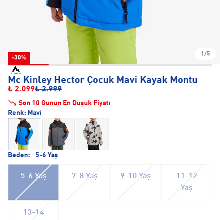
1/5
-30%
Mc Kinley Hector Çocuk Mavi Kayak Montu
₺ 2.099
₺ 2.999
Son 10 Günün En Düşük Fiyatı
Renk:
Mavi
Beden:
5-6 Yaş
5-6 Yaş
7-8 Yaş
9-10 Yaş
11-12
Yaş
13-14