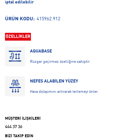
iptal edilebilir
ÜRÜN KODU:
415962.912
ÖZELLİKLER
AQUABASE
Rüzgar geçirmez özelliğine sahiptir.
NEFES ALABİLEN YÜZEY
Hava dolaşımını artırarak terlemeyi önler.
MÜŞTERİ İLİŞKİLERİ
444 37 36
BİZİ TAKİP EDİN