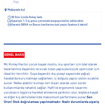
Yaş
Mağazada bul
30 Gün İçinde Kolay İade
Siparişin 1-3 iş günü içerisinde kargoya teslim edilecektir.
Garanti BBVA ve Bonus kartlarına özel peşin fiyatına 4 taksit!
GENEL BAKIŞ
Mc Kinley Hector çocuk kayak montu, kış sporları için özel olarak
tasarlanmış dayanıklı ve sıcak tutan yapısıyla küçük sporcular için
ideal bir tercihtir. Suya dayanıklı dış yüzeyi sayesinde yağışlı
havalarda kuru kalmayı sağlarken, iç dolgulu yapısı üstün sıcaklık
sunar. Nefes alabilir kumaşı teri dışarı atarak uzun süreli
kullanımlarda rahatlık sağlar. Hafif ve ergonomik tasarımı
çocukların özgürce hareket etmesine yardımcı olur, böylece kayak
ve diğer kış aktivitelerinde maksimum performans sunar.
Son
Ürün! Stok doğrulaması yapılmaktadır. Nadir durumlarda sipariş