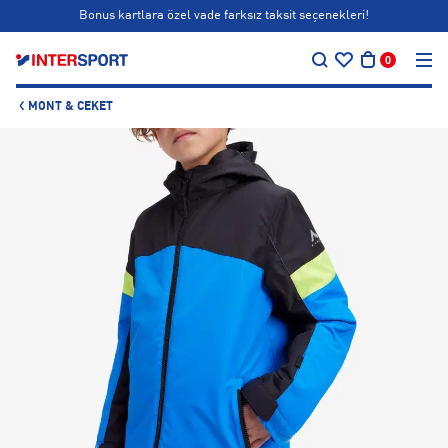
Bonus kartlara özel vade farksız taksit seçenekleri!
…
Siparişin 1-3 iş günü içerisinde kargoya teslim edilecektir.
0
Bonus kartlara özel vade farksız taksit seçenekleri!
MONT & CEKET