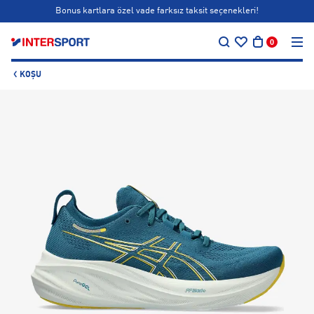
Bonus kartlara özel vade farksız taksit seçenekleri!
…
Siparişin 1-3 iş günü içerisinde kargoya teslim edilecektir.
0
Bonus kartlara özel vade farksız taksit seçenekleri!
KOŞU