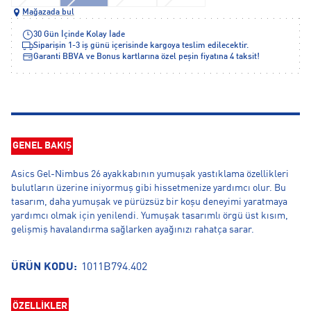
Mağazada bul
30 Gün İçinde Kolay İade
Siparişin 1-3 iş günü içerisinde kargoya teslim edilecektir.
Garanti BBVA ve Bonus kartlarına özel peşin fiyatına 4 taksit!
GENEL BAKIŞ
Asics Gel-Nimbus 26 ayakkabının yumuşak yastıklama özellikleri
bulutların üzerine iniyormuş gibi hissetmenize yardımcı olur. Bu
tasarım, daha yumuşak ve pürüzsüz bir koşu deneyimi yaratmaya
yardımcı olmak için yenilendi. Yumuşak tasarımlı örgü üst kısım,
gelişmiş havalandırma sağlarken ayağınızı rahatça sarar.
ÜRÜN KODU:
1011B794.402
ÖZELLİKLER