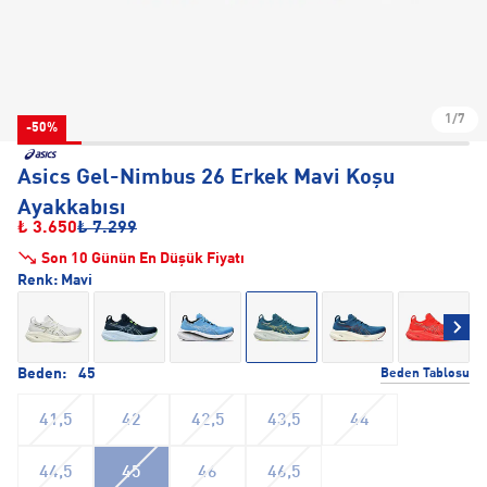
1/7
-50%
Asics Gel-Nimbus 26 Erkek Mavi Koşu
Ayakkabısı
₺ 3.650
₺ 7.299
Son 10 Günün En Düşük Fiyatı
Renk:
Mavi
Beden:
45
Beden Tablosu
41,5
42
42,5
43,5
44
44,5
45
46
46,5