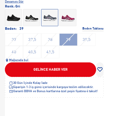
kavrayarak bileğinizi daha sabit tutmanızı, bu sayede de olası spor
Devamını Gör
kazalarını minimuma indirmeyi amaçlar.
Renk:
Gri
Beden:
39
Beden Tablosu
37
37,5
38
39
39,5
40
40,5
41,5
Mağazada bul
GELİNCE HABER VER
30 Gün İçinde Kolay İade
Siparişin 1-3 iş günü içerisinde kargoya teslim edilecektir.
Garanti BBVA ve Bonus kartlarına özel peşin fiyatına 4 taksit!