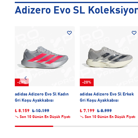
Adizero Evo SL Koleksiyo
-20%
-20%
ın
adidas Adizero Evo Sl Kadın
adidas Adizero Evo Sl Erkek
Gri Koşu Ayakkabısı
Gri Koşu Ayakkabısı
₺ 8.159
₺ 10.199
₺ 7.199
₺ 8.999
atı
Son 10 Günün En Düşük Fiyatı
Son 10 Günün En Düşük Fiyatı