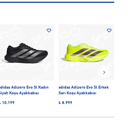
-20
adidas Adizero Evo Sl Kadın
adidas Adizero Evo Sl Erkek
adid
Siyah Koşu Ayakkabısı
Sarı Koşu Ayakkabısı
Beya
₺ 10.199
₺ 8.999
₺ 6.
So