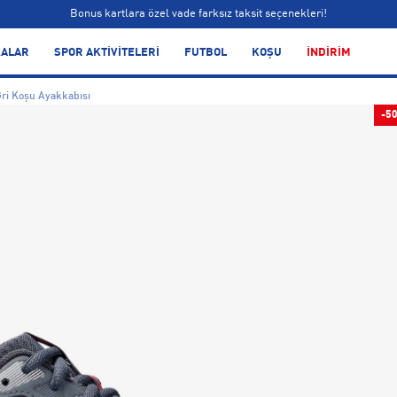
Bonus kartlara özel vade farksız taksit seçenekleri!
Siparişin 1-3 iş günü içerisinde kargoya teslim edilecektir.
ALAR
SPOR AKTİVİTELERİ
FUTBOL
KOŞU
İNDİRİM
Bonus kartlara özel vade farksız taksit seçenekleri!
Gri Koşu Ayakkabısı
-5