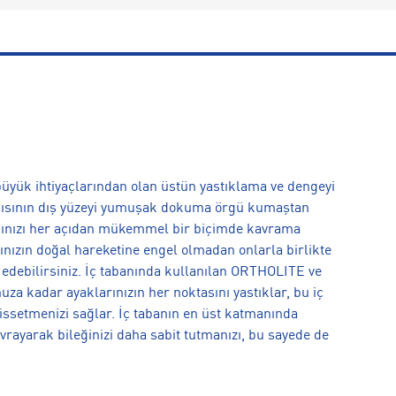
büyük ihtiyaçlarından olan üstün yastıklama ve dengeyi
kabısının dış yüzeyi yumuşak dokuma örgü kumaştan
yağınızı her açıdan mükemmel bir biçimde kavrama
rınızın doğal hareketine engel olmadan onlarla birlikte
 edebilirsiniz. İç tabanında kullanılan ORTHOLITE ve
za kadar ayaklarınızın her noktasını yastıklar, bu iç
hissetmenizi sağlar. İç tabanın en üst katmanında
rayarak bileğinizi daha sabit tutmanızı, bu sayede de