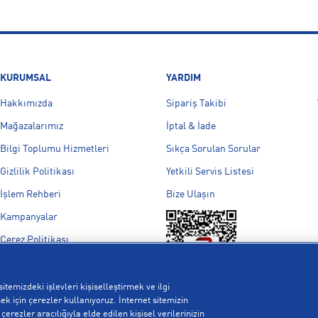
KURUMSAL
YARDIM
Hakkımızda
Sipariş Takibi
Mağazalarımız
İptal & İade
Bilgi Toplumu Hizmetleri
Sıkça Sorulan Sorular
Gizlilik Politikası
Yetkili Servis Listesi
İşlem Rehberi
Bize Ulaşın
Kampanyalar
Çerez Politikası
Aydınlatma Metni
Çerez Ayarları
itemizdeki işlevleri kişiselleştirmek ve ilgi
k için çerezler kullanıyoruz. İnternet sitemizin
erezler aracılığıyla elde edilen kişisel verilerinizin