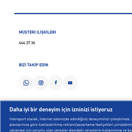
MÜŞTERİ İLİŞKİLERİ
444 37 36
BİZİ TAKİP EDİN
Daha iyi bir deneyim için izninizi istiyoruz
Intersport olarak, internet sitemizde edindiğiniz deneyiminizi iyileştirmek, s
alanlarınıza göre özelleştirilmiş reklam/pazarlama faaliyetleri yürütebilme
çalışması için zorunlu olan çerezler dışındaki çerezlerin kullanımına ve bu ç