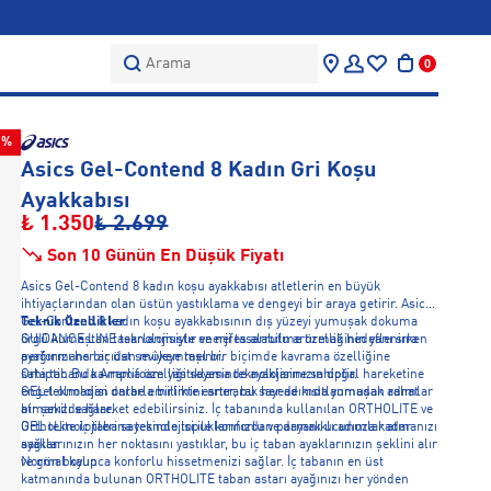
Arama
0
0%
Asics Gel-Contend 8 Kadın Gri Koşu
Ayakkabısı
₺ 1.350
₺ 2.699
Son 10 Günün En Düşük Fiyatı
Asics Gel-Contend 8 kadın koşu ayakkabısı atletlerin en büyük
ihtiyaçlarından olan üstün yastıklama ve dengeyi bir araya getirir. Asics
Gel-Contend 8 kadın koşu ayakkabısının dış yüzeyi yumuşak dokuma
Teknik Özellikler
örgü kumaştan tasarlanmıştır ve nefes alabilme özelliğinin yanı sıra
GUIDANCE LINE teknolojisiyle enerji tasarrufu artırmak hedeflenirken
ayağınızı her açıdan mükemmel bir biçimde kavrama özelliğine
performans bir üst seviyeye taşınır.
sahiptir. Bu kavrama özelliği sayesinde ayaklarınızın doğal hareketine
Orta tabanda Amplifoam yastıklama teknolojisine sahiptir.
engel olmadan onlarla birlikte esner, bu sayede kısıtlanmadan rahat
GEL teknolojisi darbe emilimini artırarak her adımda yumuşak adımlar
bir şekilde hareket edebilirsiniz. İç tabanında kullanılan ORTHOLITE ve
atmanızı sağlar.
GEL teknolojileri sayesinde topuklarınızdan parmak ucunuza kadar
OrthoLite iç tabana teknolojisi ile konforlu ve dayanıklı adımlar atmanızı
ayaklarınızın her noktasını yastıklar, bu iç taban ayaklarınızın şeklini alır
sağlar.
ve gün boyunca konforlu hissetmenizi sağlar. İç tabanın en üst
Normal kalıp
katmanında bulunan ORTHOLITE taban astarı ayağınızı her yönden