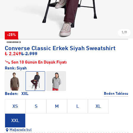
1/9
-25%
Converse Classic Erkek Siyah Sweatshirt
₺ 2.249
₺ 2.999
Son 10 Günün En Düşük Fiyatı
Renk:
Siyah
Beden:
XXL
Beden Tablosu
XS
S
M
L
XL
XXL
Mağazada bul