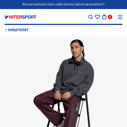
Bonus kartlara özel vade farksız taksit seçenekleri!
…
Siparişin 1-3 iş günü içerisinde kargoya teslim edilecektir.
0
Bonus kartlara özel vade farksız taksit seçenekleri!
SWEATSHIRT